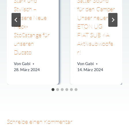
Stark und
Satter Sound
Stylisch –
für den Camper
Unsere Neue
Unser neuer
Heck-
ETON UG
Stoßstange für
FIAT SUB 6A
unseren
Aktivsubwoofe
Ducato
r!
Von
Gabi
Von
Gabi
28. März 2024
14. März 2024
Schreibe einen Kommentar