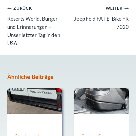
Beitragsnavigation
ZURÜCK
WEITER
Resorts World, Burger
Jeep Fold FAT E-Bike FR
und Erinnerungen –
7020
Unser letzter Tag in den
USA
Ähnliche Beiträge