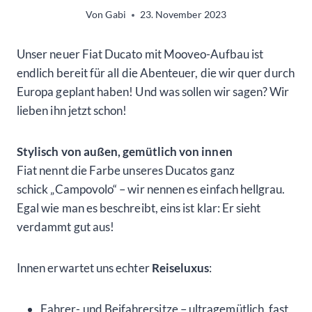
Von
Gabi
23. November 2023
Unser neuer Fiat Ducato mit Mooveo-Aufbau ist
endlich bereit für all die Abenteuer, die wir quer durch
Europa geplant haben! Und was sollen wir sagen? Wir
lieben ihn jetzt schon!
Stylisch von außen, gemütlich von innen
Fiat nennt die Farbe unseres Ducatos ganz
schick „Campovolo“ – wir nennen es einfach hellgrau.
Egal wie man es beschreibt, eins ist klar: Er sieht
verdammt gut aus!
Innen erwartet uns echter
Reiseluxus
:
Fahrer- und Beifahrersitze – ultragemütlich, fast