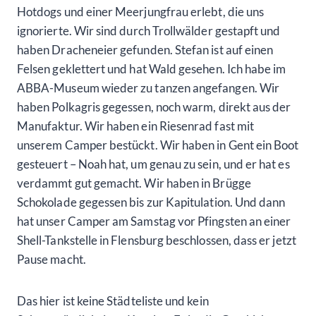
Hotdogs und einer Meerjungfrau erlebt, die uns
ignorierte. Wir sind durch Trollwälder gestapft und
haben Dracheneier gefunden. Stefan ist auf einen
Felsen geklettert und hat Wald gesehen. Ich habe im
ABBA-Museum wieder zu tanzen angefangen. Wir
haben Polkagris gegessen, noch warm, direkt aus der
Manufaktur. Wir haben ein Riesenrad fast mit
unserem Camper bestückt. Wir haben in Gent ein Boot
gesteuert – Noah hat, um genau zu sein, und er hat es
verdammt gut gemacht. Wir haben in Brügge
Schokolade gegessen bis zur Kapitulation. Und dann
hat unser Camper am Samstag vor Pfingsten an einer
Shell-Tankstelle in Flensburg beschlossen, dass er jetzt
Pause macht.
Das hier ist keine Städteliste und kein