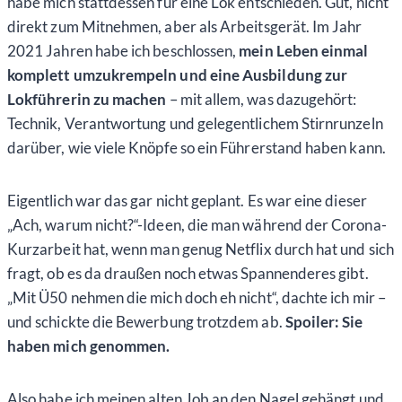
habe mich stattdessen für eine Lok entschieden. Gut, nicht
direkt zum Mitnehmen, aber als Arbeitsgerät. Im Jahr
2021 Jahren habe ich beschlossen,
mein Leben einmal
komplett umzukrempeln und eine Ausbildung zur
Lokführerin zu machen
– mit allem, was dazugehört:
Technik, Verantwortung und gelegentlichem Stirnrunzeln
darüber, wie viele Knöpfe so ein Führerstand haben kann.
Eigentlich war das gar nicht geplant. Es war eine dieser
„Ach, warum nicht?“-Ideen, die man während der Corona-
Kurzarbeit hat, wenn man genug Netflix durch hat und sich
fragt, ob es da draußen noch etwas Spannenderes gibt.
„Mit Ü50 nehmen die mich doch eh nicht“, dachte ich mir –
und schickte die Bewerbung trotzdem ab.
Spoiler: Sie
haben mich genommen.
Also habe ich meinen alten Job an den Nagel gehängt und