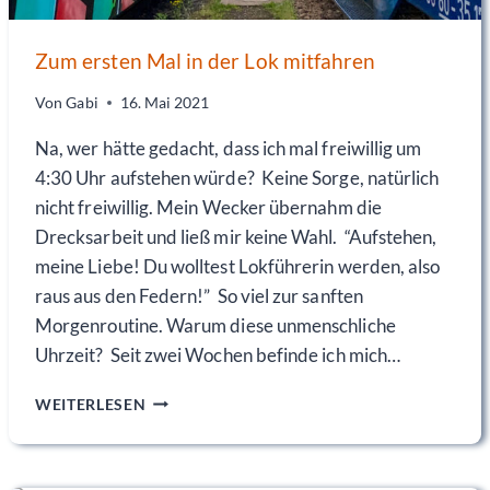
E
S
Zum ersten Mal in der Lok mitfahren
I
T
Von
Gabi
16. Mai 2021
Z
T
Na, wer hätte gedacht, dass ich mal freiwillig um
4:30 Uhr aufstehen würde? Keine Sorge, natürlich
nicht freiwillig. Mein Wecker übernahm die
Drecksarbeit und ließ mir keine Wahl. “Aufstehen,
meine Liebe! Du wolltest Lokführerin werden, also
raus aus den Federn!” So viel zur sanften
Morgenroutine. Warum diese unmenschliche
Uhrzeit? Seit zwei Wochen befinde ich mich…
Z
WEITERLESEN
U
M
E
R