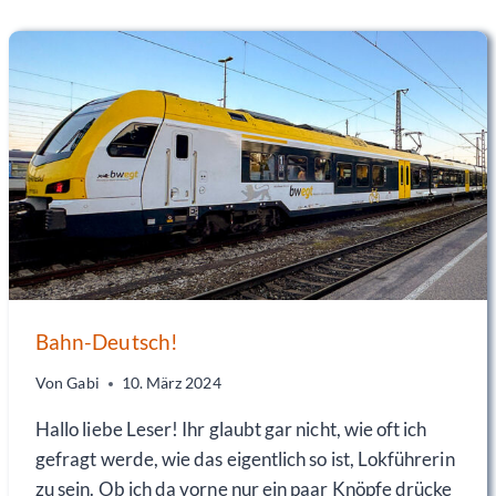
E
R
W
E
G
S
I
M
F
Ü
H
R
E
R
S
Bahn-Deutsch!
T
A
Von
Gabi
10. März 2024
N
Hallo liebe Leser! Ihr glaubt gar nicht, wie oft ich
D
–
gefragt werde, wie das eigentlich so ist, Lokführerin
W
zu sein. Ob ich da vorne nur ein paar Knöpfe drücke