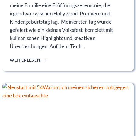
R
meine Familie eine Eröffnungszeremonie, die
E
irgendwo zwischen Hollywood-Premiere und
N
Kindergeburtstag lag. Mein erster Tag wurde
gefeiert wie ein kleines Volksfest, komplett mit
kulinarischen Highlights und kreativen
Überraschungen. Auf dem Tisch…
W
WEITERLESEN
I
E
D
E
R
D
I
E
S
C
H
U