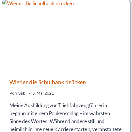
S
T
E
N
M
A
L
I
N
D
E
R
L
Wieder die Schulbank drücken
O
K
Von
Gabi
5. Mai 2021
M
Meine Ausbildung zur Triebfahrzeugführerin
I
T
begann mit einem Paukenschlag – im wahrsten
F
Sinne des Wortes! Während andere still und
A
heimlich in ihre neue Karriere starten, veranstaltete
H