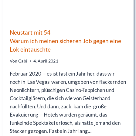
L
B
A
N
K
Neustart mit 54
D
Warum ich meinen sicheren Job gegen eine
R
Lok eintauschte
Ü
C
Von
Gabi
4. April 2021
K
E
Februar 2020 – es ist fast ein Jahr her, dass wir
N
noch in Las Vegas waren, umgeben von flackernden
Neonlichtern, plüschigen Casino-Teppichen und
Cocktailgläsern, die sich wie von Geisterhand
nachfüllten. Und dann, zack, kam die große
Evakuierung – Hotels wurden geräumt, das
funkelnde Spektakel erlosch, als hätte jemand den
Stecker gezogen. Fast ein Jahr lang…