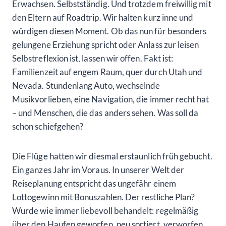
Erwachsen. Selbstständig. Und trotzdem freiwillig mit
den Eltern auf Roadtrip. Wir halten kurz inne und
würdigen diesen Moment. Ob das nun für besonders
gelungene Erziehung spricht oder Anlass zur leisen
Selbstreflexion ist, lassen wir offen. Fakt ist:
Familienzeit auf engem Raum, quer durch Utah und
Nevada. Stundenlang Auto, wechselnde
Musikvorlieben, eine Navigation, die immer recht hat
– und Menschen, die das anders sehen. Was soll da
schon schiefgehen?
Die Flüge hatten wir diesmal erstaunlich früh gebucht.
Ein ganzes Jahr im Voraus. In unserer Welt der
Reiseplanung entspricht das ungefähr einem
Lottogewinn mit Bonuszahlen. Der restliche Plan?
Wurde wie immer liebevoll behandelt: regelmäßig
über den Haufen geworfen, neu sortiert, verworfen,