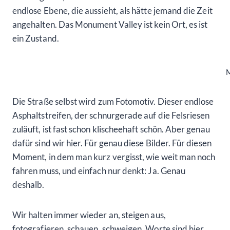
endlose Ebene, die aussieht, als hätte jemand die Zeit
angehalten. Das Monument Valley ist kein Ort, es ist
ein Zustand.
M
Die Straße selbst wird zum Fotomotiv. Dieser endlose
Asphaltstreifen, der schnurgerade auf die Felsriesen
zuläuft, ist fast schon klischeehaft schön. Aber genau
dafür sind wir hier. Für genau diese Bilder. Für diesen
Moment, in dem man kurz vergisst, wie weit man noch
fahren muss, und einfach nur denkt: Ja. Genau
deshalb.
Wir halten immer wieder an, steigen aus,
fotografieren, schauen, schweigen. Worte sind hier