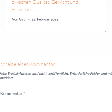
zwischen Qualität, Gewicht und
Funktionalität
Von
Gabi
22. Februar 2022
Schreibe einen Kommentar
eine E-Mail-Adresse wird nicht veröffentlicht.
Erforderliche Felder sind mi
markiert
Kommentar
*