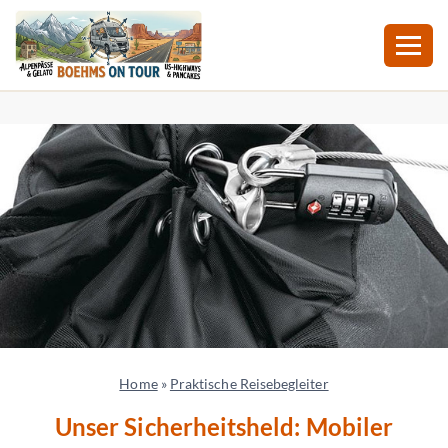
Zum
Inhalt
springen
Home
»
Praktische Reisebegleiter
Unser Sicherheitsheld: Mobiler