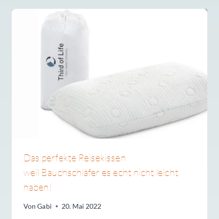
Das perfekte Reisekissen
weil Bauchschläfer es echt nicht leicht
haben!
Von
Gabi
20. Mai 2022