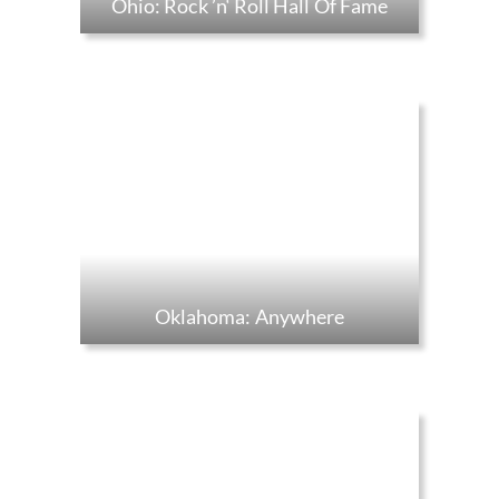
Ohio: Rock ’n‘ Roll Hall Of Fame
Oklahoma: Anywhere