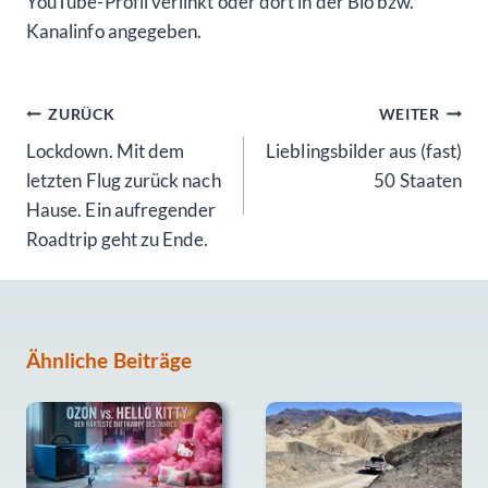
YouTube-Profil verlinkt oder dort in der Bio bzw.
Kanalinfo angegeben.
Beitragsnavigation
ZURÜCK
WEITER
Lockdown. Mit dem
Lieblingsbilder aus (fast)
letzten Flug zurück nach
50 Staaten
Hause. Ein aufregender
Roadtrip geht zu Ende.
Ähnliche Beiträge