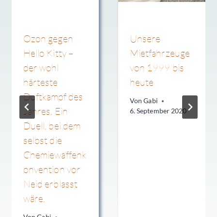
Ozon gegen
Unsere
Hello Kitty –
Mietfahrzeuge
der wohl
von 1999 bis
härteste
heute
Duftkampf des
Von
Gabi
Jahres. Ein
6. September 2020
Duell, bei dem
selbst die
Chemiewaffenk
onvention vor
Neid erblasst
wäre.