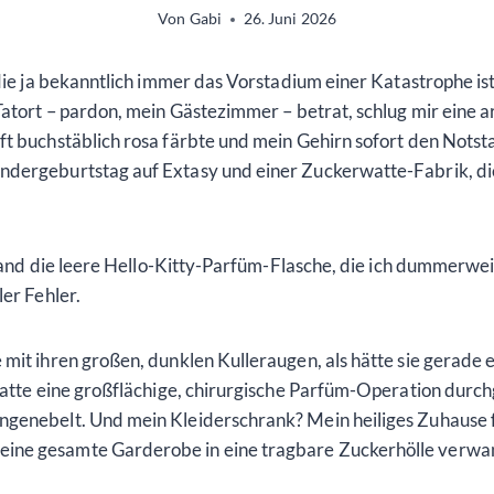
Von
Gabi
26. Juni 2026
 die ja bekanntlich immer das Vorstadium einer Katastrophe i
Tatort – pardon, mein Gästezimmer – betrat, schlug mir eine a
t buchstäblich rosa färbte und mein Gehirn sofort den Notstan
ndergeburtstag auf Extasy und einer Zuckerwatte-Fabrik, die
 Hand die leere Hello-Kitty-Parfüm-Flasche, die ich dummerwei
ler Fehler.
mit ihren großen, dunklen Kulleraugen, als hätte sie gerade 
hatte eine großflächige, chirurgische Parfüm-Operation durch
ngenebelt. Und mein Kleiderschrank? Mein heiliges Zuhause f
ine gesamte Garderobe in eine tragbare Zuckerhölle verwan