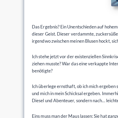
Das Ergebnis? Ein Unentschieden auf hohem 
dieser Geist. Dieser verdammte, zuckersüße 
irgendwo zwischen meinen Blusen hockt, sic
Ich stehe jetzt vor der existenziellen Sinnk
ziehen musste? War das eine verkappte Inte
benötigte?
Ich überlege ernsthaft, ob ich mich ergeben s
und mich in mein Schicksal ergeben. Immerh
Diesel und Abenteuer, sondern nach… leich
Eins muss man der Maus lassen: Sie hat gan