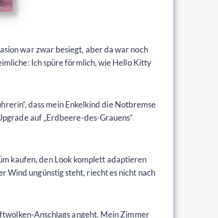
asion war zwar besiegt, aber da war noch
liche: Ich spüre förmlich, wie Hello Kitty
führerin“, dass mein Enkelkind die Notbremse
n Upgrade auf „Erdbeere-des-Grauens“
arfüm kaufen, den Look komplett adaptieren
Wind ungünstig steht, riecht es nicht nach
 Duftwolken-Anschlags angeht. Mein Zimmer