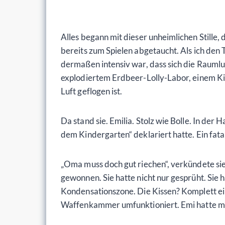
Alles begann mit dieser unheimlichen Stille,
bereits zum Spielen abgetaucht. Als ich den 
dermaßen intensiv war, dass sich die Raumluf
explodiertem Erdbeer-Lolly-Labor, einem Ki
Luft geflogen ist.
Da stand sie. Emilia. Stolz wie Bolle. In der
dem Kindergarten“ deklariert hatte. Ein fata
„Oma muss doch gut riechen“, verkündete sie 
gewonnen. Sie hatte nicht nur gesprüht. Sie 
Kondensationszone. Die Kissen? Komplett ei
Waffenkammer umfunktioniert. Emi hatte me