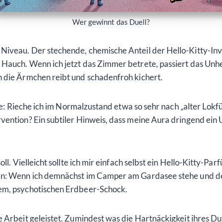
Wer gewinnt das Duell?
Niveau. Der stechende, chemische Anteil der Hello-Kitty-Inv
Hauch. Wenn ich jetzt das Zimmer betrete, passiert das Unheim
h die Ärmchen reibt und schadenfroh kichert.
rise: Rieche ich im Normalzustand etwa so sehr nach „alter Lok
rvention? Ein subtiler Hinweis, dass meine Aura dringend ei
oll. Vielleicht sollte ich mir einfach selbst ein Hello-Kitty-P
in: Wenn ich demnächst im Camper am Gardasee stehe und der 
tem, psychotischen Erdbeer-Schock.
ze Arbeit geleistet. Zumindest was die Hartnäckigkeit ihres