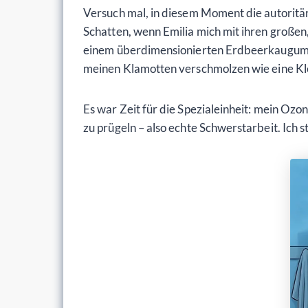
Versuch mal, in diesem Moment die autoritär
Schatten, wenn Emilia mich mit ihren großen
einem überdimensionierten Erdbeerkaugummi 
meinen Klamotten verschmolzen wie eine Klet
Es war Zeit für die Spezialeinheit: mein O
zu prügeln – also echte Schwerstarbeit. Ich s