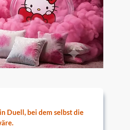
n Duell, bei dem selbst die
äre.