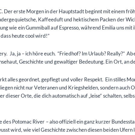
 Der erste Morgen in der Hauptstadt beginnt mit einem fröhli
indergequietsche, Kaffeeduft und hektischem Packen der Wick
ng wie ein Gummiball auf Espresso, während Emilia uns mit i
, dass heute cool wird!”
y. Ja, ja – ich höre euch. “Friedhof? Im Urlaub? Really?” Abe
sehaut, Geschichte und gewaltiger Bedeutung. Ein Ort, an dem 
t alles geordnet, gepflegt und voller Respekt. Ein stilles M
er liegen nicht nur Veteranen und Kriegshelden, sondern auch 
ner dieser Orte, die dich automatisch auf „leise“ schalten, se
te des Potomac River – also offiziell ein ganz kurzer Bundesst
sst wird, wie viel Geschichte zwischen diesen beiden Ufern l