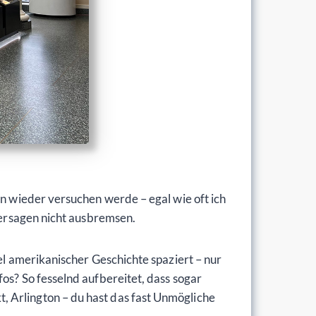
en wieder versuchen werde – egal wie oft ich
kversagen nicht ausbremsen.
el amerikanischer Geschichte spaziert – nur
os? So fesselnd aufbereitet, dass sogar
, Arlington – du hast das fast Unmögliche