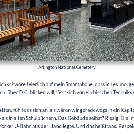
Arlington National Cemetery
 Ich schwöre feierlich auf mein Smartphone, dass ich es morg
l über D.C. blicken will, lässt sich von ein bisschen Techni
en, fühlte es sich an, als wären wir geradewegs in ein Kapit
ls in alten Schulbüchern. Das Gebäude selbst? Riesig. Die Inf
orker U-Bahn aus der Hand legte. Und das heißt was. Respekt