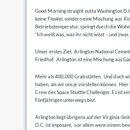
Good Morning straight outta Washington D.C.
keine Floskel, sondern eine Mischung aus K
Betriebstemperatur, springt durch die Wohnu
“Ich weiß was, was ihr nicht wisst – und zwar
Unser erstes Ziel: Arlington National Cemeter
Friedhof. Arlington ist eine Mischung aus Gän
Mehr als 400.000 Grabstätten. Und doch wirk
haben, als wir uns je vorstellen können. Hi
Crew des Space Shuttle Challenger. Es ist ei
Fünfjährigen unterwegs bist.
Arlington liegt übrigens auf der Virginia-Sei
D.C. ist imposant, vor allem wenn einem bewu