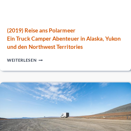
(2019) Reise ans Polarmeer
Ein Truck Camper Abenteuer in Alaska, Yukon
und den Northwest Territories
(2019)
WEITERLESEN
REISE
ANS
POLARMEER
EIN
TRUCK
CAMPER
ABENTEUER
IN
ALASKA,
YUKON
UND