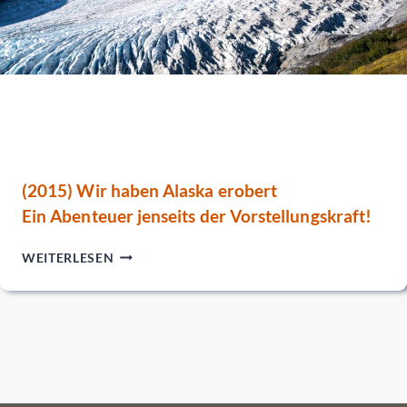
(2015) Wir haben Alaska erobert
Ein Abenteuer jenseits der Vorstellungskraft!
(2015)
WEITERLESEN
WIR
HABEN
ALASKA
EROBERT
EIN
ABENTEUER
JENSEITS
DER