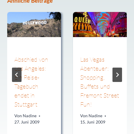
Ähnliche Beiträge
Abschied von
Las Vegas
Los Angeles:
Abenteuer:
Ein Reise-
Shopping,
Tagebuch
Buffets und
endet in
Fremont Street
Stuttgart
Fun!
Von
Nadine
Von
Nadine
27. Juni 2009
15. Juni 2009