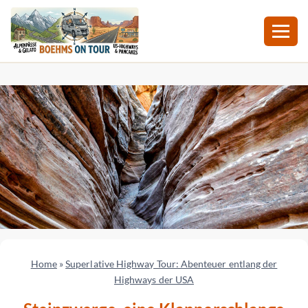
Zum
Inhalt
springen
Home
»
Superlative Highway Tour: Abenteuer entlang der
Highways der USA