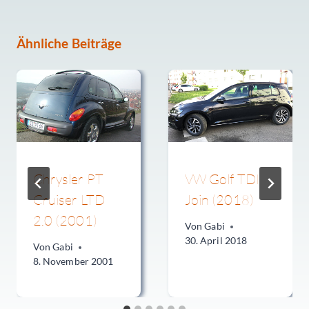
Ähnliche Beiträge
Chrysler PT
VW Golf TDI
Cruiser LTD
Join (2018)
2.0 (2001)
Von
Gabi
30. April 2018
Von
Gabi
8. November 2001