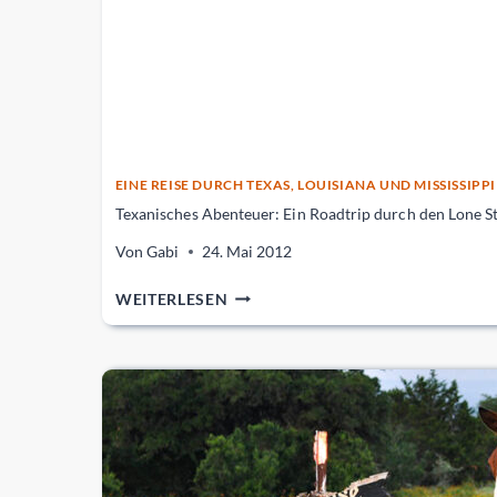
EINE REISE DURCH TEXAS, LOUISIANA UND MISSISSIPPI
Texanisches Abenteuer: Ein Roadtrip durch den Lone St
Von
Gabi
24. Mai 2012
TEXANISCHES
WEITERLESEN
ABENTEUER:
EIN
ROADTRIP
DURCH
DEN
LONE
STAR
STATE!