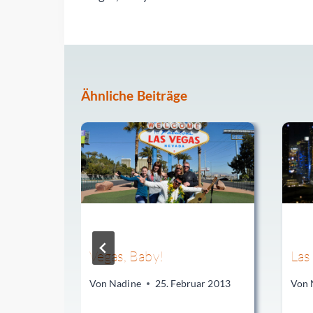
Ähnliche Beiträge
Zeit:
Vegas, Baby!
Las
Von
Nadine
25. Februar 2013
Von
a Route