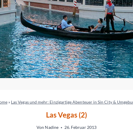
ome
»
Las Vegas und mehr: Einzigartige Abenteuer in Sin City & Umgeb
Las Vegas (2)
Von
Nadine
26. Februar 2013