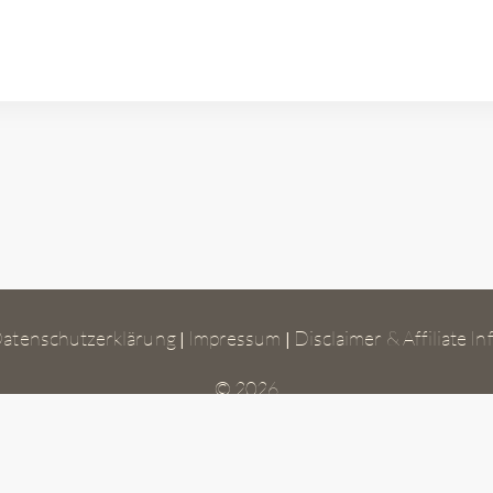
atenschutzerklärung
Impressum
Disclaimer & Affiliate In
|
|
© 2026