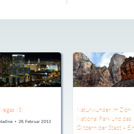
 Vegas (3)
Naturwunder im Zion
National Park und das
Nadine
28. Februar 2013
Glitzern der Stadt – Ei