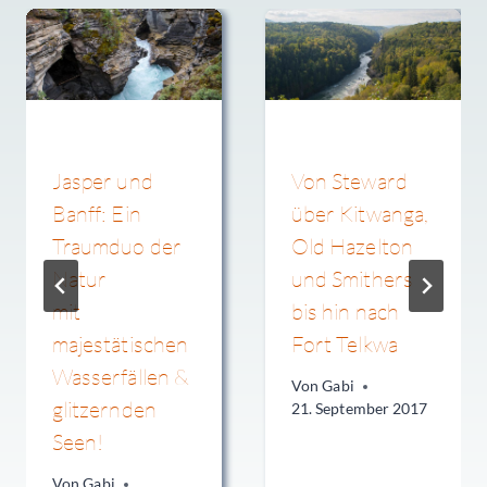
Jasper und
Von Steward
Banff: Ein
über Kitwanga,
Traumduo der
Old Hazelton
Natur
und Smithers
mit
bis hin nach
majestätischen
Fort Telkwa
Wasserfällen &
Von
Gabi
glitzernden
21. September 2017
Seen!
Von
Gabi