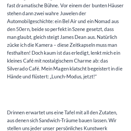
fast dramatische Bühne. Vor einem der bunten Häuser
stehen dann zwei wahre Juwelen der
Automobilgeschichte: ein Bel Air und ein Nomad aus
den 50ern, beide so perfekt in Szene gesetzt, dass
man glaubt, gleich steigt James Dean aus. Natürlich
zücke ich die Kamera – diese Zeitkapseln muss man
festhalten! Doch kaum ist das erledigt, lenkt mich ein
kleines Café mit nostalgischem Charme ab: das
Silverado Café. Mein Magen klatscht begeistert in die
Hände und flüstert: „Lunch-Modus, jetzt!“
Drinnen erwartet uns eine Tafel mit all den Zutaten,
aus denen sich Sandwich-Träume bauen lassen. Wir
stellen uns jeder unser persönliches Kunstwerk