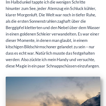
Im Halbdunkel tappte ich die wenigen Schritte
hinunter zum See, jeder Atemzug ein Schluck kühler,
klarer Morgenluft. Die Welt war noch in tiefer Ruhe,
als die ersten Sonnenstrahlen zaghaft über die
Berggipfel kletterten und den Nebel über dem Wasser
in einen goldenen Schleier verwandelten. Es war einer
dieser Momente, in denen man glaubt, in einem
kitschigen Bildschirmschoner gelandet zu sein – nur
dass es echt war. Natürlich musste das festgehalten
werden: Also zückte ich mein Handy und versuchte,
diese Magie in ein paar Schnappschüssen einzufangen.