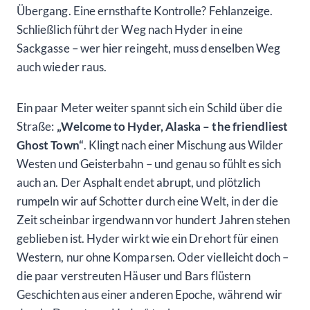
Übergang. Eine ernsthafte Kontrolle? Fehlanzeige.
Schließlich führt der Weg nach Hyder in eine
Sackgasse – wer hier reingeht, muss denselben Weg
auch wieder raus.
Ein paar Meter weiter spannt sich ein Schild über die
Straße:
„Welcome to Hyder, Alaska – the friendliest
Ghost Town“
. Klingt nach einer Mischung aus Wilder
Westen und Geisterbahn – und genau so fühlt es sich
auch an. Der Asphalt endet abrupt, und plötzlich
rumpeln wir auf Schotter durch eine Welt, in der die
Zeit scheinbar irgendwann vor hundert Jahren stehen
geblieben ist. Hyder wirkt wie ein Drehort für einen
Western, nur ohne Komparsen. Oder vielleicht doch –
die paar verstreuten Häuser und Bars flüstern
Geschichten aus einer anderen Epoche, während wir