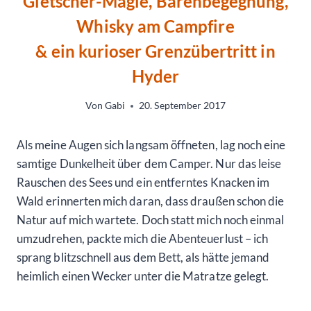
Gletscher-Magie, Bärenbegegnung,
Whisky am Campfire
& ein kurioser Grenzübertritt in
Hyder
Von
Gabi
20. September 2017
Als meine Augen sich langsam öffneten, lag noch eine
samtige Dunkelheit über dem Camper. Nur das leise
Rauschen des Sees und ein entferntes Knacken im
Wald erinnerten mich daran, dass draußen schon die
Natur auf mich wartete. Doch statt mich noch einmal
umzudrehen, packte mich die Abenteuerlust – ich
sprang blitzschnell aus dem Bett, als hätte jemand
heimlich einen Wecker unter die Matratze gelegt.