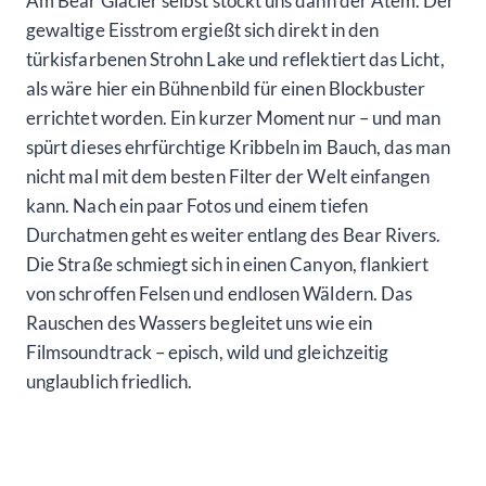
Am Bear Glacier selbst stockt uns dann der Atem. Der
gewaltige Eisstrom ergießt sich direkt in den
türkisfarbenen Strohn Lake und reflektiert das Licht,
als wäre hier ein Bühnenbild für einen Blockbuster
errichtet worden. Ein kurzer Moment nur – und man
spürt dieses ehrfürchtige Kribbeln im Bauch, das man
nicht mal mit dem besten Filter der Welt einfangen
kann. Nach ein paar Fotos und einem tiefen
Durchatmen geht es weiter entlang des Bear Rivers.
Die Straße schmiegt sich in einen Canyon, flankiert
von schroffen Felsen und endlosen Wäldern. Das
Rauschen des Wassers begleitet uns wie ein
Filmsoundtrack – episch, wild und gleichzeitig
unglaublich friedlich.