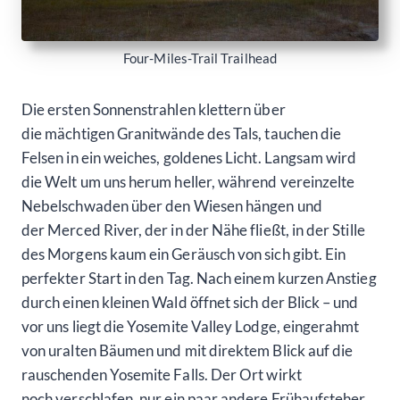
Four-Miles-Trail Trailhead
Die ersten Sonnenstrahlen klettern über
die mächtigen Granitwände des Tals, tauchen die
Felsen in ein weiches, goldenes Licht. Langsam wird
die Welt um uns herum heller, während vereinzelte
Nebelschwaden über den Wiesen hängen und
der Merced River, der in der Nähe fließt, in der Stille
des Morgens kaum ein Geräusch von sich gibt. Ein
perfekter Start in den Tag. Nach einem kurzen Anstieg
durch einen kleinen Wald öffnet sich der Blick – und
vor uns liegt die Yosemite Valley Lodge, eingerahmt
von uralten Bäumen und mit direktem Blick auf die
rauschenden Yosemite Falls. Der Ort wirkt
noch verschlafen, nur ein paar andere Frühaufsteher