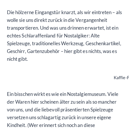
Die hölzerne Eingangstür knarzt, als wir eintreten – als
wolle sie uns direkt zurück in die Vergangenheit
transportieren. Und was uns drinnen erwartet, ist ein
echtes Schlaraffenland für Nostalgiker: Alte
Spielzeuge, traditionelles Werkzeug, Geschenkartikel,
Geschirr, Gartenzubehör – hier gibt es nichts, was es
nicht gibt.
Kaffie-
Ein bisschen wirkt es wie ein Nostalgiemuseum. Viele
der Waren hier scheinen älter zu sein als so mancher
von uns, und die liebevoll präsentierten Spielzeuge
versetzen uns schlagartig zurück in unsere eigene
Kindheit. (Wer erinnert sich noch an diese