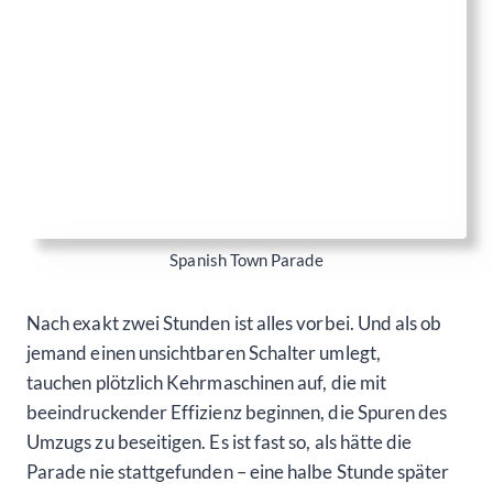
Nach exakt zwei Stunden ist alles vorbei. Und als ob
jemand einen unsichtbaren Schalter umlegt,
tauchen plötzlich Kehrmaschinen auf, die mit
beeindruckender Effizienz beginnen, die Spuren des
Umzugs zu beseitigen. Es ist fast so, als hätte die
Parade nie stattgefunden – eine halbe Stunde später
ist die Straße wieder blitzsauber.
Mein Fazit?
Diese Parade war alles, was wir nicht erwartet hatten
– und genau deshalb ein unvergessliches
Erlebnis. Spanish Town, du bist verrückt, wild und
wunderbar – und wir würden jederzeit
wiederkommen! 🦩
Es ist mittlerweile 15:30 Uhr, und unser ursprüngliches
Sightseeing-Programm? Vergessen wir’s. Aber ganz