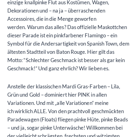
einzige knallpinke Flut aus Kostümen, Wagen,
Dekorationen und – na ja – überraschenden
Accessoires, die in die Menge geworfen
werden. Warum das alles? Das offizielle Maskottchen
dieser Parade ist ein pinkfarbener Flamingo – ein
Symbol für die Andersartigkeit von Spanish Town, dem
ältesten Stadtteil von Baton Rouge. Hier gilt das
Motto: “Schlechter Geschmack ist besser als gar kein
Geschmack!” Und ganz ehrlich? Wir lieben es.
Anstelle der klassischen Mardi Gras-Farben – Lila,
Grün und Gold – dominiert hier PINK in allen
Variationen. Und mit „alle Variationen“ meine
ich wirklich ALLE. Von den prachtvoll geschmückten
Paradewagen (Floats) fliegen pinke Hüte, pinke Beads
– und ja, sogar pinke Unterwäsche! Willkommen bei
der vielleicht schrägsten, frechsten und witzigsten