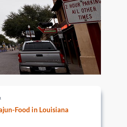
a
ajun-Food in Louisiana