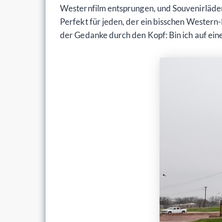
Westernfilm entsprungen, und Souvenirläden,
Perfekt für jeden, der ein bisschen Wester
der Gedanke durch den Kopf: Bin ich auf einer 