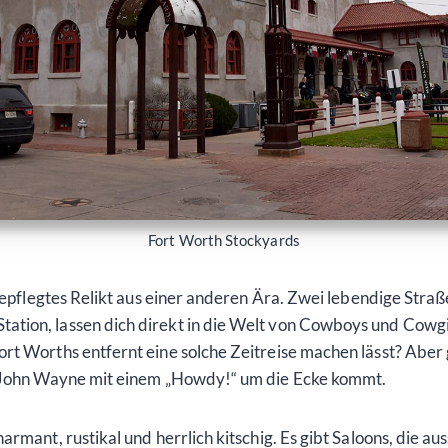
Fort Worth Stockyards
l gepflegtes Relikt aus einer anderen Ära. Zwei lebendige Str
tion, lassen dich direkt in die Welt von Cowboys und Cowgir
rt Worths entfernt eine solche Zeitreise machen lässt? Aber 
h John Wayne mit einem „Howdy!“ um die Ecke kommt.
rmant, rustikal und herrlich kitschig. Es gibt Saloons, die au