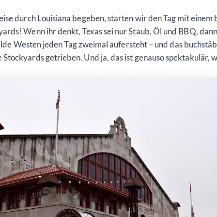
eise durch Louisiana begeben, starten wir den Tag mit eine
rds! Wenn ihr denkt, Texas sei nur Staub, Öl und BBQ, dann 
 Wilde Westen jeden Tag zweimal aufersteht – und das buchstäb
tockyards getrieben. Und ja, das ist genauso spektakulär, wie