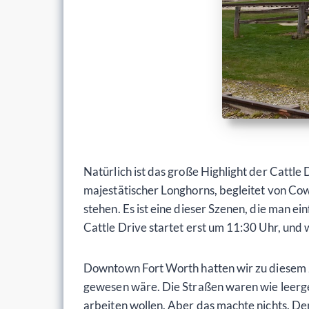
Natürlich ist das große Highlight der Cattl
majestätischer Longhorns, begleitet von Co
stehen. Es ist eine dieser Szenen, die man ei
Cattle Drive startet erst um 11:30 Uhr, und
Downtown Fort Worth hatten wir zu diesem Ze
gewesen wäre. Die Straßen waren wie leergefe
arbeiten wollen. Aber das machte nichts. Den