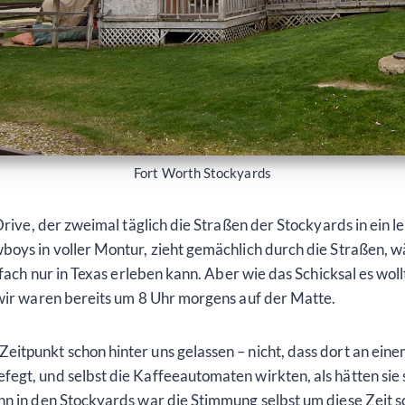
Fort Worth Stockyards
e Drive, der zweimal täglich die Straßen der Stockyards in ei
wboys in voller Montur, zieht gemächlich durch die Straßen,
nfach nur in Texas erleben kann. Aber wie das Schicksal es woll
 wir waren bereits um 8 Uhr morgens auf der Matte.
itpunkt schon hinter uns gelassen – nicht, dass dort an ein
gt, und selbst die Kaffeeautomaten wirkten, als hätten sie s
n in den Stockyards war die Stimmung selbst um diese Zeit sc