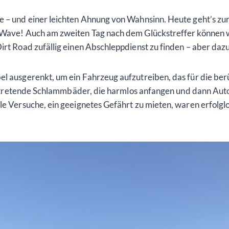
de – und einer leichten Ahnung von Wahnsinn. Heute geht’s z
n Wave! Auch am zweiten Tag nach dem Glückstreffer können 
irt Road zufällig einen Abschleppdienst zu finden – aber daz
el ausgerenkt, um ein Fahrzeug aufzutreiben, das für die be
h auftretende Schlammbäder, die harmlos anfangen und dann Au
le Versuche, ein geeignetes Gefährt zu mieten, waren erfolgl