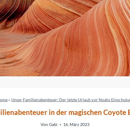
ome
»
Unser Familienabenteuer: Der letzte Urlaub vor Noahs Einschulu
milienabenteuer in der magischen Coyote 
Von
Gabi
16. März 2023