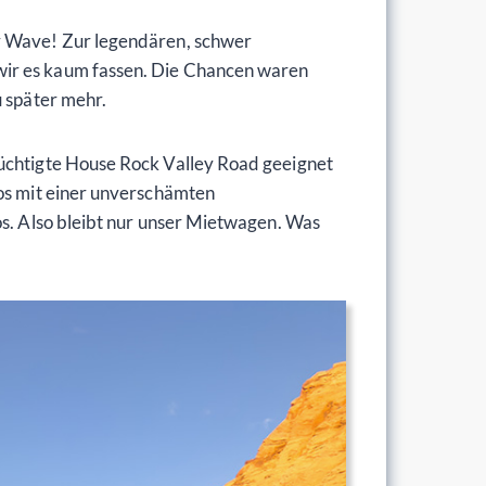
ur Wave! Zur legendären, schwer
wir es kaum fassen. Die Chancen waren
u später mehr.
rüchtigte House Rock Valley Road geeignet
tos mit einer unverschämten
os. Also bleibt nur unser Mietwagen. Was