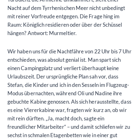
Nacht auf dem Tyrrhenischen Meer nicht unbedingt
mit reiner Vorfreude entgegen. Die Frage hing im
Raum: Königlich residieren oder über der Schüssel
hängen? Antwort: Murmeltier.
Wir haben uns für die Nachtfähre von 22 Uhr bis 7 Uhr
entschieden, was absolut genial ist. Man spart sich
einen Campingplatz und verliert überhaupt keine
Urlaubszeit. Der ursprüngliche Plan sah vor, dass
Stefan, die Kinder und ich in den Sesseln im Flugzeug-
Modus übernachten, während Oli und Nadine ihre
gebuchte Kabine genossen. Als sich herausstellte, dass
es eine Viererkabine war, fragten wir kurz an, ob wir
mit rein dürften. „Ja, macht doch, sagte ein
freundlicher Mitarbeiter“ – und damit schliefen wir zu
sechst in schmalen Etagenbetten wie in einer gut