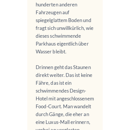
hunderten anderen
Fahrzeugen auf
spiegelglattem Boden und
fragt sich unwillkürlich, wie
dieses schwimmende
Parkhaus eigentlich über
Wasser bleibt.
Drinnen geht das Staunen
direkt weiter. Das ist keine
Fähre, das ist ein
schwimmendes Design-
Hotel mit angeschlossenem
Food-Court. Man wandelt
durch Gänge, die eher an
eine Luxus-Mall erinnern,
vorbei an verglasten