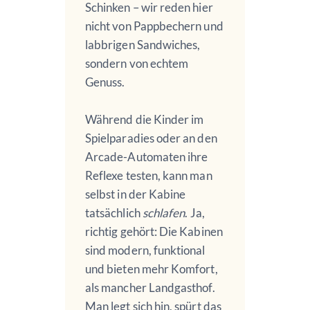
Schinken – wir reden hier
nicht von Pappbechern und
labbrigen Sandwiches,
sondern von echtem
Genuss.
Während die Kinder im
Spielparadies oder an den
Arcade-Automaten ihre
Reflexe testen, kann man
selbst in der Kabine
tatsächlich
schlafen
. Ja,
richtig gehört: Die Kabinen
sind modern, funktional
und bieten mehr Komfort,
als mancher Landgasthof.
Man legt sich hin, spürt das