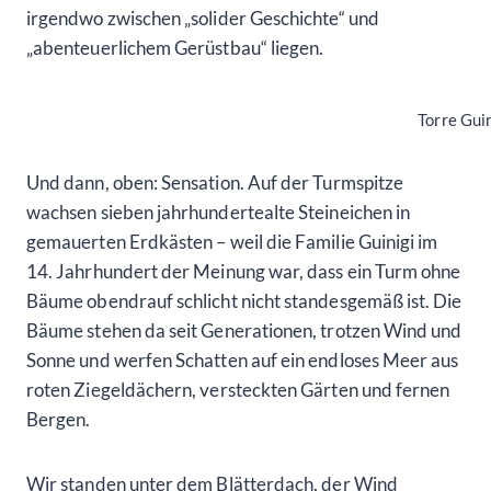
irgendwo zwischen „solider Geschichte“ und
„abenteuerlichem Gerüstbau“ liegen.
Torre Gui
Und dann, oben: Sensation. Auf der Turmspitze
wachsen sieben jahrhundertealte Steineichen in
gemauerten Erdkästen – weil die Familie Guinigi im
14. Jahrhundert der Meinung war, dass ein Turm ohne
Bäume obendrauf schlicht nicht standesgemäß ist. Die
Bäume stehen da seit Generationen, trotzen Wind und
Sonne und werfen Schatten auf ein endloses Meer aus
roten Ziegeldächern, versteckten Gärten und fernen
Bergen.
Wir standen unter dem Blätterdach, der Wind