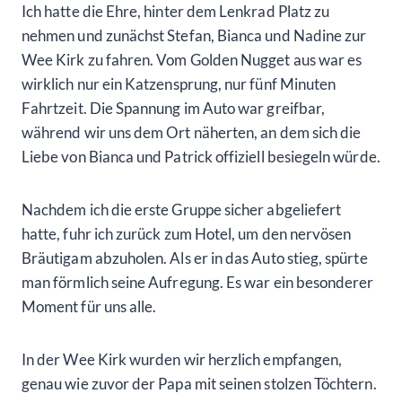
Sie koordinierte den Fotografen, den „echten“ Elvis,
den Brautvater Stefan und natürlich unsere
bezaubernden Töchter.
Dann kehrte sie zurück, und in ihrem Gefolge
befanden sich der Fotograf und Elvis Presley, der sich
bereitmachte, allen die Show zu stehlen. Shelby stellte
uns die beiden vor, und es fühlte sich an, als würden
wir in ein lebendiges Stück Las Vegas-Geschichte
eintauchen.
Währenddessen blieb Shelby auf Zack und sorgte
dafür, dass alle Einzelheiten bis zur Perfektion
organisiert waren. Der Moment der Trauung rückte
näher, und die Aufregung in der Luft war förmlich
spürbar. Es war ein Gefühl von Liebe und Freude, das