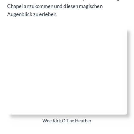
genau wie zuvor der Papa mit seinen stolzen Töchtern.
Obwohl meine „Email-Freundin“ Lynn persönlich nicht
anwesend war, war ihre ebenso charmante Kollegin
Shelby vor Ort. Sie empfing uns mit einem strahlenden
Lächeln und sorgte dafür, dass alles reibungslos
verlief.
Patrick und ich wurden höflich gebeten, im
gemütlichen Trauzimmer zu warten, während
draußen die letzten Vorbereitungen für den großen
Moment getroffen wurden. Wir spürten die
aufgeregte Atmosphäre, die sich langsam in der
Kapelle ausbreitete, und unsere Vorfreude kannte
keine Grenzen.
In der Zwischenzeit eilte Shelby hinaus, um
sicherzustellen, dass alles perfekt inszeniert wurde.