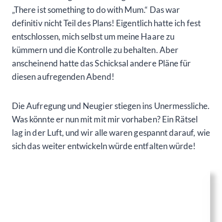
„There ist something to do with Mum.“ Das war
definitiv nicht Teil des Plans! Eigentlich hatte ich fest
entschlossen, mich selbst um meine Haare zu
kümmern und die Kontrolle zu behalten. Aber
anscheinend hatte das Schicksal andere Pläne für
diesen aufregenden Abend!
Die Aufregung und Neugier stiegen ins Unermessliche.
Was könnte er nun mit mit mir vorhaben? Ein Rätsel
lag in der Luft, und wir alle waren gespannt darauf, wie
sich das weiter entwickeln würde entfalten würde!
Aber was soll’s, Leute? Hauptsache, meine Töchter
haben ihren Spaß! Also habe ich mich kurzerhand von