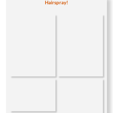
Zum krönenden Abschluss unseres Friseurabenteuers
machten wir natürlich noch ausgiebig Fotos mit dem
Magier der Frisuren, Bong! Dieser Mann war definitiv