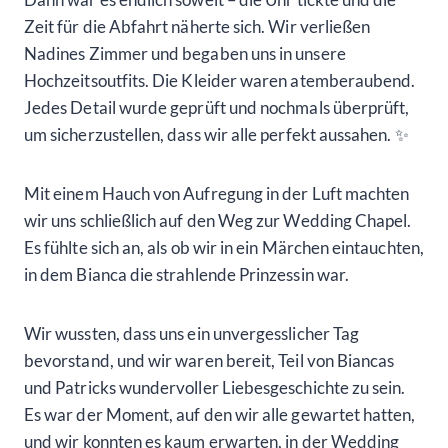
Ich hatte die Ehre, hinter dem Lenkrad Platz zu
nehmen und zunächst Stefan, Bianca und Nadine zur
Wee Kirk zu fahren. Vom Golden Nugget aus war es
wirklich nur ein Katzensprung, nur fünf Minuten
Fahrtzeit. Die Spannung im Auto war greifbar,
während wir uns dem Ort näherten, an dem sich die
Liebe von Bianca und Patrick offiziell besiegeln würde.
Nachdem ich die erste Gruppe sicher abgeliefert
hatte, fuhr ich zurück zum Hotel, um den nervösen
Bräutigam abzuholen. Als er in das Auto stieg, spürte
man förmlich seine Aufregung. Es war ein besonderer
Moment für uns alle.
In der Wee Kirk wurden wir herzlich empfangen,