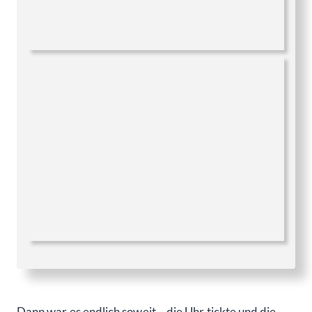
um sicherzustellen, dass wir alle perfekt aussahen. ✨
Mit einem Hauch von Aufregung in der Luft machten
wir uns schließlich auf den Weg zur Wedding Chapel.
Es fühlte sich an, als ob wir in ein Märchen eintauchten,
in dem Bianca die strahlende Prinzessin war.
Wir wussten, dass uns ein unvergesslicher Tag
bevorstand, und wir waren bereit, Teil von Biancas
und Patricks wundervoller Liebesgeschichte zu sein.
Es war der Moment, auf den wir alle gewartet hatten,
und wir konnten es kaum erwarten, in der Wedding
Chapel anzukommen und diesen magischen
Augenblick zu erleben.