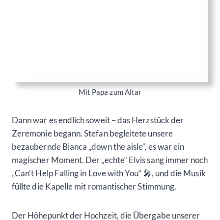
für immer in unseren Herzen bleiben wird. 💕👏🔔