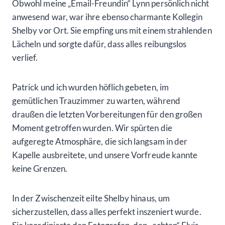
uns alle ergriff, und wir konnten es kaum erwarten,
Zeuge dieser wunderbaren Vereinigung zu werden.
Elvis stimmte die Hochzeit mit den Worten ein, die die
Herzen aller Gäste höher schlagen ließen:
„Ladies and Gentleman, live from Las Vegas…“ 🎤
Die Spannung in der Luft war greifbar, und alle
schauten erwartungsvoll auf das Geschehen, als die
Musik begann. Die Klänge von „Can’t Help Falling in
Love“ erfüllten die Kapelle, und das war der Moment,
in dem alle Emotionen überkochten. Während der
„echte“ Elvis seine unverkennbare Stimme erklingen
ließ, schritt zuerst unsere wundervolle Trauzeugin
Nadine in einem bezaubernden rosa Cinderella-Kleid