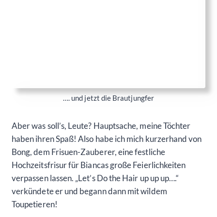
Bong, dem Frisuen-Zauberer, eine festliche
Hochzeitsfrisur für Biancas große Feierlichkeiten
verpassen lassen. „Let’s Do the Hair up up up….“
verkündete er und begann dann mit wildem
Toupetieren!
Lasst mich Euch von diesem besonderen
Haarabenteuer erzählen: Die Haare standen zunächst
in alle Richtungen. Eine Menge Lockenwickler
steckten in meinen Haaren und die Haarspray-Dosen
surrten um meinen Kopf.
Und das Ergebnis? Oh, ihr müsst es sehen, um es zu
glauben! Habt Ihr schon einmal Freddy Mercury im
legendären Musikvideo zu „I Want to Break Free“
gesehen? Nun, ich finde, ich sehe ihm durchaus ähnlich.