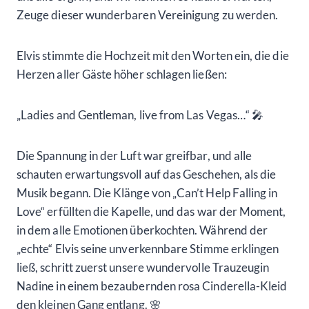
Mit Papa 
Dann war es endlich soweit – das Herzstück der
Zeremonie begann. Stefan begleitete unsere
bezaubernde Bianca „down the aisle“, es war ein
magischer Moment. Der „echte“ Elvis sang immer noch
„Can’t Help Falling in Love with You“ 🎤, und die Musik
füllte die Kapelle mit romantischer Stimmung.
Der Höhepunkt der Hochzeit, die Übergabe unserer
hinreißenden Braut an Patrick, war ein bewegender
Augenblick voller Emotionen. Stefan überreichte
Bianca mit einem stolzen Lächeln an ihren zukünftigen
Ehemann.