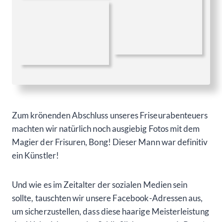
ein Künstler!
Und wie es im Zeitalter der sozialen Medien sein
sollte, tauschten wir unsere Facebook-Adressen aus,
um sicherzustellen, dass diese haarige Meisterleistung
der Welt nicht entgeht. Schließlich mussten wir Bong’s
Genialität gebührend teilen!
Dann stiegen wir in unser Auto, das sich im Laufe des
Tages aufgrund der brütenden 45°C-
Außentemperatur in einen wahren Backofen
verwandelt hatte. Die Klimaanlage röhrte auf
Hochtouren, aber die Hitze war einfach unerbittlich.
Hoffentlich würde Biancas Makeup dieser Hitzewelle
standhalten und nicht wie ein Eis in der Sonne
schmelzen! 💄