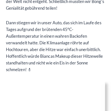
Im Hotel angekommen, hatten wir noch ein bisschen
Zeit, bevor es zur Kirche ging. Patrick und Stefan
nutzten die Gelegenheit, um sich am Pool zu
entspannen und ein paar Sonnenstrahlen einzufangen,
während wir „Mädels“ uns in Nadines Zimmer
zurückzogen, um unsere atemberaubenden Frisuren
und das makellose Make-up zu bewundern.
Wir betrachteten uns im Spiegel und teilten Tipps und
Tricks, wie wir den Tag über unser glamouröses
Aussehen bewahren könnten. Schließlich hatten wir
nicht vor, auch nur einen Augenblick lang weniger als
perfekt auszusehen!