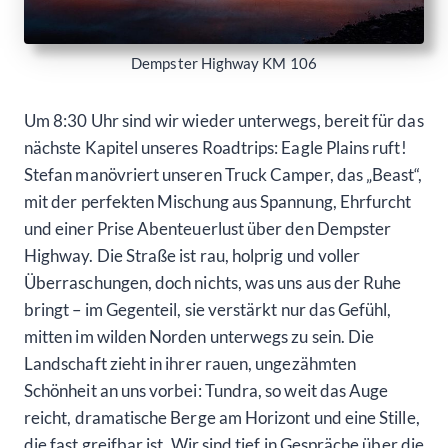
Dempster Highway KM 106
Um 8:30 Uhr sind wir wieder unterwegs, bereit für das
nächste Kapitel unseres Roadtrips: Eagle Plains ruft!
Stefan manövriert unseren Truck Camper, das „Beast“,
mit der perfekten Mischung aus Spannung, Ehrfurcht
und einer Prise Abenteuerlust über den Dempster
Highway. Die Straße ist rau, holprig und voller
Überraschungen, doch nichts, was uns aus der Ruhe
bringt – im Gegenteil, sie verstärkt nur das Gefühl,
mitten im wilden Norden unterwegs zu sein. Die
Landschaft zieht in ihrer rauen, ungezähmten
Schönheit an uns vorbei: Tundra, so weit das Auge
reicht, dramatische Berge am Horizont und eine Stille,
die fast greifbar ist. Wir sind tief in Gespräche über die