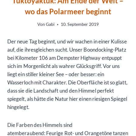
Tuktoyaktuk: Am Ende der Welt –
wo das Polarmeer beginnt
Von
Gabi
10. September 2019
Der neue Tag beginnt, und wir wachen in einer Kulisse
auf, die ihresgleichen sucht. Unser Boondocking-Platz
bei Kilometer 106 am Dempster Highway entpuppt
sich im Morgenlicht als wahrer Glücksgriff. Vor uns
liegt ein stiller kleiner See – oder besser: ein
Wasserloch mit Charakter. Die Oberfläche ist so glatt,
dass sie die Landschaft und den Himmel perfekt
spiegelt, als hätte die Natur hier einen riesigen Spiegel
hingelegt.
Die Farben des Himmels sind
atemberaubend: Feurige Rot- und Orangetöne tanzen