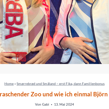
Home
»
Smørrebrød und Småland – erst Fika, dann Familienbonus
rraschender Zoo und wie ich einmal Björn
Von
Gabi
13. Mai 2024