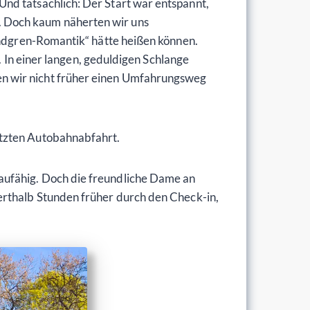
nd tatsächlich: Der Start war entspannt,
. Doch kaum näherten wir uns
Lindgren-Romantik“ hätte heißen können.
n. In einer langen, geduldigen Schlange
en wir nicht früher einen Umfahrungsweg
etzten Autobahnabfahrt.
baufähig. Doch die freundliche Dame an
erthalb Stunden früher durch den Check-in,