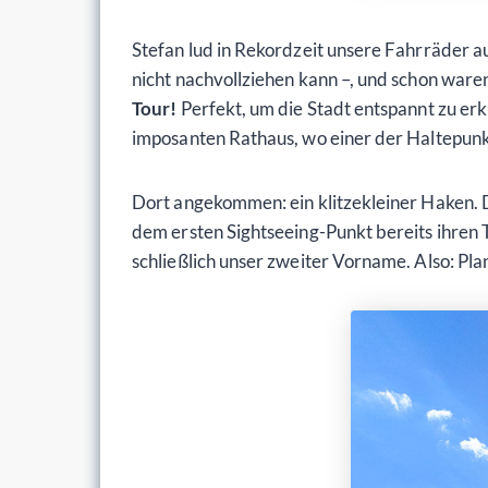
Stefan lud in Rekordzeit unsere Fahrräder au
nicht nachvollziehen kann –, und schon waren
Tour!
Perfekt, um die Stadt entspannt zu er
imposanten Rathaus, wo einer der Haltepunkt
Dort angekommen: ein klitzekleiner Haken. 
dem ersten Sightseeing-Punkt bereits ihren Ti
schließlich unser zweiter Vorname. Also: Pla