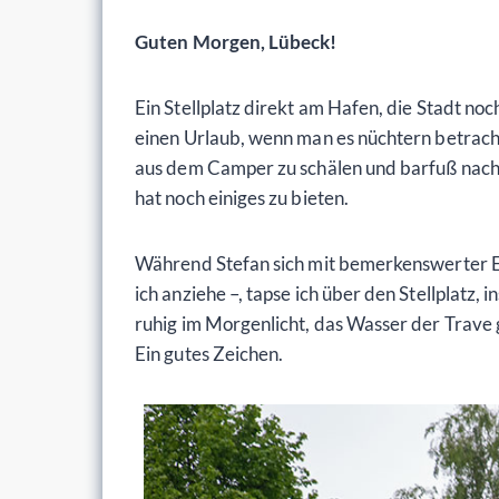
Guten Morgen, Lübeck!
Ein Stellplatz direkt am Hafen, die Stadt n
einen Urlaub, wenn man es nüchtern betrach
aus dem Camper zu schälen und barfuß nach d
hat noch einiges zu bieten.
Während Stefan sich mit bemerkenswerter Effi
ich anziehe –, tapse ich über den Stellplatz,
ruhig im Morgenlicht, das Wasser der Trave g
Ein gutes Zeichen.