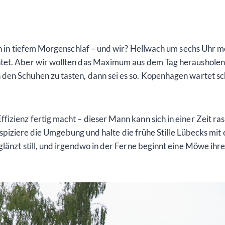
och in tiefem Morgenschlaf – und wir? Hellwach um sechs Uhr 
tet. Aber wir wollten das Maximum aus dem Tag herausholen,
en Schuhen zu tasten, dann sei es so. Kopenhagen wartet sch
zienz fertig macht – dieser Mann kann sich in einer Zeit rasi
 inspiziere die Umgebung und halte die frühe Stille Lübecks mit
länzt still, und irgendwo in der Ferne beginnt eine Möwe ihre 