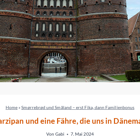
Home
»
Smørrebrød und Småland – erst Fika, dann Familienbonus
rzipan und eine Fähre, die uns in Dänem
Von
Gabi
7. Mai 2024