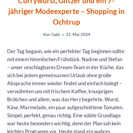
Currywurst, Glitzer und ein 7-
jähriger Modeexperte – Shopping in
Ochtrup
Von
Gabi
21. Mai 2024
Der Tag begann, wie ein perfekter Tag beginnen sollte:
mit einem himmlischen Frühstück. Nadine und Stefan
– unser unschlagbares Dream-Team in der Küche, das
sich bei jedem gemeinsamen Urlaub ohne große
Absprache immer wieder findet und einfach loslegt –
verwöhnten uns mit frischem Kaffee, knusprigen
Brötchen und allem, was das Herz begehrte. Wurst,
Käse, Marmelade, ein paar aufgeschnittene Tomaten.
Simpel, perfekt, genau richtig. Eine solide Grundlage
war heute besonders wichtig, denn der Plan sah kein
leichtes Programm vor. Heute stand ein wahres