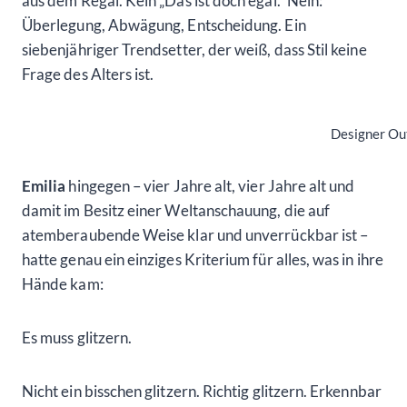
aus dem Regal. Kein „Das ist doch egal.“ Nein:
Überlegung, Abwägung, Entscheidung. Ein
siebenjähriger Trendsetter, der weiß, dass Stil keine
Frage des Alters ist.
Designer Ou
Emilia
hingegen – vier Jahre alt, vier Jahre alt und
damit im Besitz einer Weltanschauung, die auf
atemberaubende Weise klar und unverrückbar ist –
hatte genau ein einziges Kriterium für alles, was in ihre
Hände kam:
Es muss glitzern.
Nicht ein bisschen glitzern. Richtig glitzern. Erkennbar