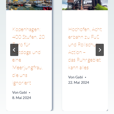
Kopenhagen:
Hochofen, Acht
400 Stufen, 20
erbahn zu Fuß
Euro für
und Rollschuh-
Hotdogs und
Action –
eine
das Ruhrgebiet
Meerjungfrau,
kann alles
die uns
Von
Gabi
ignoriert
22. Mai 2024
Von
Gabi
8. Mai 2024