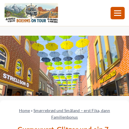
Zum
Inhalt
springen
Home
»
Smørrebrød und Småland – erst Fika, dann
Familienbonus