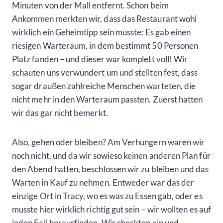
Minuten von der Mall entfernt. Schon beim
Ankommen merkten wir, dass das Restaurant wohl
wirklich ein Geheimtipp sein musste: Es gab einen
riesigen Warteraum, in dem bestimmt 50 Personen
Platz fanden – und dieser war komplett voll! Wir
schauten uns verwundert um und stellten fest, dass
sogar draußen zahlreiche Menschen warteten, die
nicht mehr in den Warteraum passten. Zuerst hatten
wir das gar nicht bemerkt.
Also, gehen oder bleiben? Am Verhungern waren wir
noch nicht, und da wir sowieso keinen anderen Plan für
den Abend hatten, beschlossen wir zu bleiben und das
Warten in Kauf zu nehmen. Entweder war das der
einzige Ort in Tracy, wo es was zu Essen gab, oder es
musste hier wirklich richtig gut sein – wir wollten es auf
jeden Fall herausfinden. Wir checkten ein und