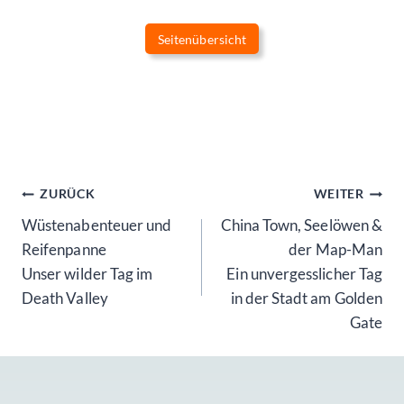
Seitenübersicht
Beitragsnavigation
ZURÜCK
WEITER
Wüstenabenteuer und
China Town, Seelöwen &
Reifenpanne
der Map-Man
Unser wilder Tag im
Ein unvergesslicher Tag
Death Valley
in der Stadt am Golden
Gate