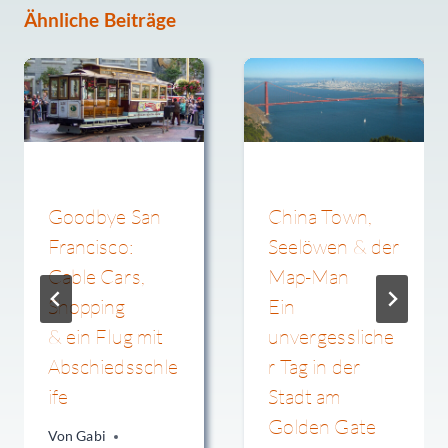
Ähnliche Beiträge
Goodbye San
China Town,
Francisco:
Seelöwen & der
Cable Cars,
Map-Man
Shopping
Ein
& ein Flug mit
unvergessliche
Abschiedsschle
r Tag in der
ife
Stadt am
Golden Gate
Von
Gabi