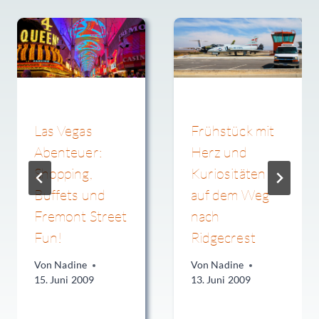
Las Vegas
Frühstück mit
Abenteuer:
Herz und
Shopping,
Kuriositäten
Buffets und
auf dem Weg
Fremont Street
nach
Fun!
Ridgecrest
Von
Nadine
Von
Nadine
15. Juni 2009
13. Juni 2009