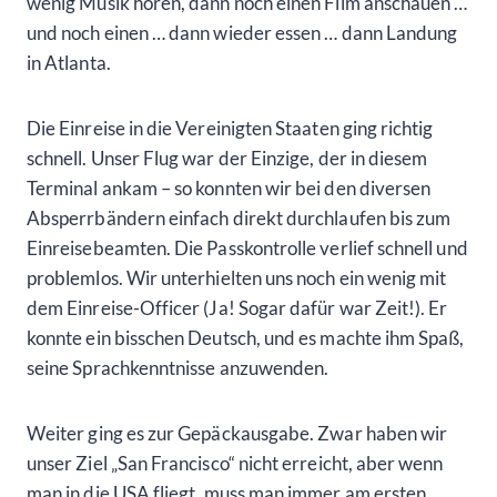
wenig Musik hören, dann noch einen Film anschauen …
und noch einen … dann wieder essen … dann Landung
in Atlanta.
Die Einreise in die Vereinigten Staaten ging richtig
schnell. Unser Flug war der Einzige, der in diesem
Terminal ankam – so konnten wir bei den diversen
Absperrbändern einfach direkt durchlaufen bis zum
Einreisebeamten. Die Passkontrolle verlief schnell und
problemlos. Wir unterhielten uns noch ein wenig mit
dem Einreise-Officer (Ja! Sogar dafür war Zeit!). Er
konnte ein bisschen Deutsch, und es machte ihm Spaß,
seine Sprachkenntnisse anzuwenden.
Weiter ging es zur Gepäckausgabe. Zwar haben wir
unser Ziel „San Francisco“ nicht erreicht, aber wenn
man in die USA fliegt, muss man immer am ersten