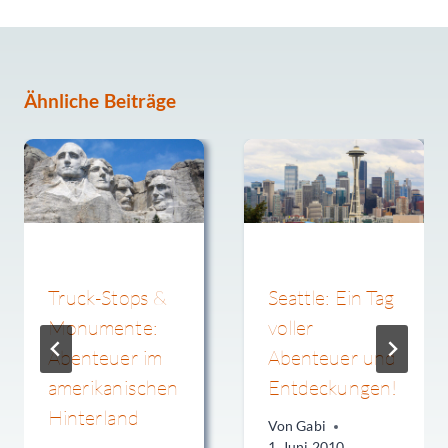
Ähnliche Beiträge
Truck-Stops &
Seattle: Ein Tag
Monumente:
voller
Abenteuer im
Abenteuer und
amerikanischen
Entdeckungen!
Hinterland
Von
Gabi
1. Juni 2010