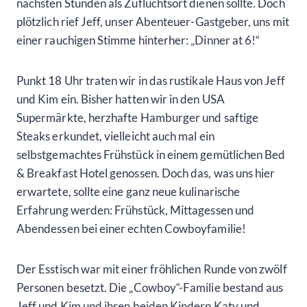
nächsten Stunden als Zufluchtsort dienen sollte. Doch
plötzlich rief Jeff, unser Abenteuer-Gastgeber, uns mit
einer rauchigen Stimme hinterher: „Dinner at 6!“
Punkt 18 Uhr traten wir in das rustikale Haus von Jeff
und Kim ein. Bisher hatten wir in den USA
Supermärkte, herzhafte Hamburger und saftige
Steaks erkundet, vielleicht auch mal ein
selbstgemachtes Frühstück in einem gemütlichen Bed
& Breakfast Hotel genossen. Doch das, was uns hier
erwartete, sollte eine ganz neue kulinarische
Erfahrung werden: Frühstück, Mittagessen und
Abendessen bei einer echten Cowboyfamilie!
Der Esstisch war mit einer fröhlichen Runde von zwölf
Personen besetzt. Die „Cowboy“-Familie bestand aus
Jeff und Kim und ihren beiden Kindern Katy und