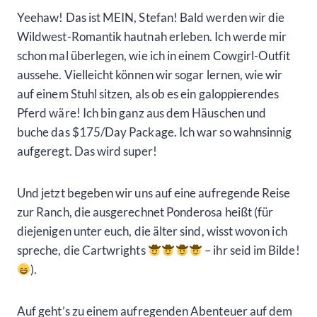
Yeehaw! Das ist MEIN, Stefan! Bald werden wir die
Wildwest-Romantik hautnah erleben. Ich werde mir
schon mal überlegen, wie ich in einem Cowgirl-Outfit
aussehe. Vielleicht können wir sogar lernen, wie wir
auf einem Stuhl sitzen, als ob es ein galoppierendes
Pferd wäre! Ich bin ganz aus dem Häuschen und
buche das $175/Day Package. Ich war so wahnsinnig
aufgeregt. Das wird super!
Und jetzt begeben wir uns auf eine aufregende Reise
zur Ranch, die ausgerechnet Ponderosa heißt (für
diejenigen unter euch, die älter sind, wisst wovon ich
spreche, die Cartwrights
– ihr seid im Bilde!
).
Auf geht’s zu einem aufregenden Abenteuer auf dem