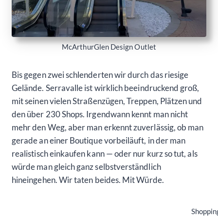
McArthurGlen Design Outlet
Bis gegen zwei schlenderten wir durch das riesige
Gelände. Serravalle ist wirklich beeindruckend groß,
mit seinen vielen Straßenzügen, Treppen, Plätzen und
den über 230 Shops. Irgendwann kennt man nicht
mehr den Weg, aber man erkennt zuverlässig, ob man
gerade an einer Boutique vorbeiläuft, in der man
realistisch einkaufen kann — oder nur kurz so tut, als
würde man gleich ganz selbstverständlich
hineingehen. Wir taten beides. Mit Würde.
Shoppin