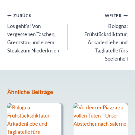
Beitragsnavigation
ZURÜCK
WEITER
Los geht’s! Von
Bologna:
vergessenen Taschen,
Frühstücksdiktatur,
Grenzstau und einem
Arkadenliebe und
Steak zum Niederknien
Tagliatelle fürs
Seelenheil
Ähnliche Beiträge