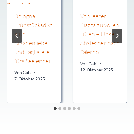
Bologna:
Von leerer
Frühstücksdikt
Piazza zu vollen
atur,
Tüten – Unser
Arkadenliebe
Abstecher nach
und Tagliatelle
Salerno
fürs Seelenheil
Von
Gabi
12. Oktober 2025
Von
Gabi
7. Oktober 2025