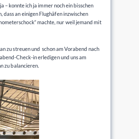
a – konnte ich ja immer noch ein bisschen
sen, dass an einigen Flughäfen inzwischen
mometerschock“ machte, nur weil jemand mit
Plan zu streuen und schon am Vorabend nach
rabend-Check-in erledigen und uns am
n zu balancieren.