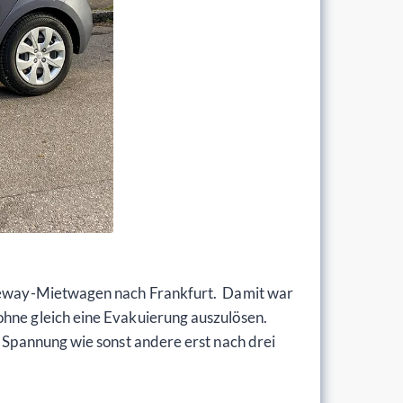
 Oneway-Mietwagen nach Frankfurt. Damit war
ohne gleich eine Evakuierung auszulösen.
l Spannung wie sonst andere erst nach drei