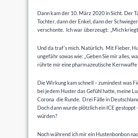
Dann kam der 10. März 2020 in Sicht. Der Ta
Tochter, dann der Enkel, dann der Schwiege
verschonte. Ich war überzeugt: „Mich kriegt 
Und da traf’s mich. Natürlich. Mit Fieber, H
ungefähr sowas wie: „Geben Sie mir alles, wa
rührte mir eine pharmazeutische Kernwaff
Die Wirkung kam schnell – zumindest was Fie
bei jedem Huster das Gefühl hatte, meine L
Corona die Runde. Drei Fälle in Deutschland
Doch dann wurde plötzlich ein ICE gestoppt
würden?
Noch während ich mir ein Hustenbonbon nach