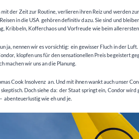
it der Zeit zur Routine, verlieren ihren Reiz und werden zur
isen in die USA gehören definitiv dazu. Sie sind und bleiben 
g, Kribbeln, Kofferchaos und Vorfreude wie beim allerersten
 ja, nennen wir es vorsichtig: ein gewisser Fluch in der Luf
ndor, klopfen uns für den sensationellen Preis begeistert geg
ch machen wir uns an die Planung.
mas Cook Insolvenz an. Und mit ihnen wankt auch unser Co
skeptisch. Doch siehe da: der Staat springt ein, Condor wird g
– abenteuerlustig wie eh und je.