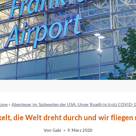
ome
»
Abenteuer im Südwesten der USA: Unser Roadtrip trotz COVID-1
lt, die Welt dreht durch und wir fliege
Von
Gabi
9. März 2020