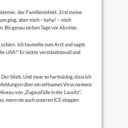
idemie: der Familieninfekt . Erst meine
um ging, aber mich – haha! – mich
n. Bis genau sieben Tage vor Abreise.
n schien. Ich taumelte zum Arzt und sagte
die USA!“ Er nickte verständnisvoll und
er blieb. Und zwar so hartnäckig, dass ich
 Meldungen über ein seltsames Virus namens
veau von „Zugausfälle in der Lausitz“.
as, wenn sie auch unseren ICE stoppen