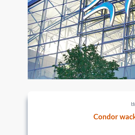
H
Condor wacke