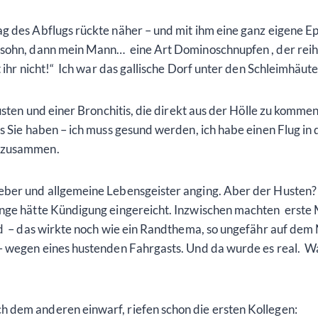
g des Abflugs rückte näher – und mit ihm eine ganz eigene Ep
rsohn, dann mein Mann… eine Art Dominoschnupfen , der reih
ihr nicht!“ Ich war das gallische Dorf unter den Schleimhäute
usten und einer Bronchitis, die direkt aus der Hölle zu komme
s Sie haben – ich muss gesund werden, ich habe einen Flug in 
e zusammen.
ber und allgemeine Lebensgeister anging. Aber der Husten? D
unge hätte Kündigung eingereicht. Inzwischen machten erste
 – das wirkte noch wie ein Randthema, so ungefähr auf dem Ni
 – wegen eines hustenden Fahrgasts. Und da wurde es real. W
 dem anderen einwarf, riefen schon die ersten Kollegen: