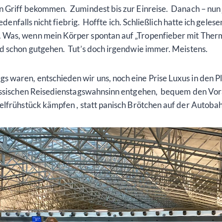
 Griff bekommen. Zumindest bis zur Einreise. Danach – nun j
jedenfalls nicht fiebrig. Hoffte ich. Schließlich hatte ich gele
 Was, wenn mein Körper spontan auf „Tropenfieber mit Ther
d schon gutgehen. Tut’s doch irgendwie immer. Meistens.
 waren, entschieden wir uns, noch eine Prise Luxus in den 
lassischen Reisedienstagswahnsinn entgehen, bequem den Vo
elfrühstück kämpfen , statt panisch Brötchen auf der Autobah