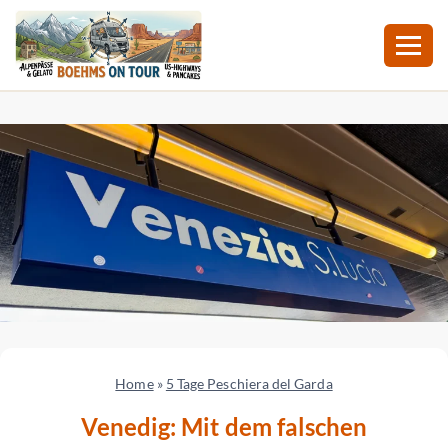
Zum
Inhalt
springen
Home
»
5 Tage Peschiera del Garda
Venedig: Mit dem falschen