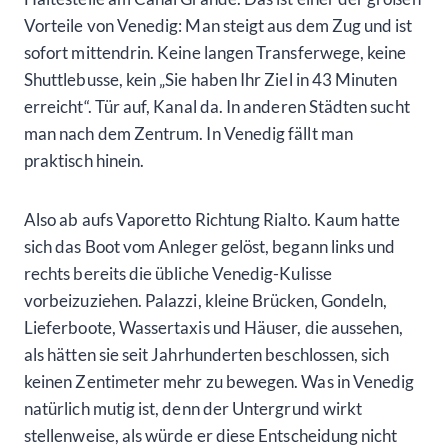
Vorteile von Venedig: Man steigt aus dem Zug und ist
sofort mittendrin. Keine langen Transferwege, keine
Shuttlebusse, kein „Sie haben Ihr Ziel in 43 Minuten
erreicht“. Tür auf, Kanal da. In anderen Städten sucht
man nach dem Zentrum. In Venedig fällt man
praktisch hinein.
Also ab aufs Vaporetto Richtung Rialto. Kaum hatte
sich das Boot vom Anleger gelöst, begann links und
rechts bereits die übliche Venedig-Kulisse
vorbeizuziehen. Palazzi, kleine Brücken, Gondeln,
Lieferboote, Wassertaxis und Häuser, die aussehen,
als hätten sie seit Jahrhunderten beschlossen, sich
keinen Zentimeter mehr zu bewegen. Was in Venedig
natürlich mutig ist, denn der Untergrund wirkt
stellenweise, als würde er diese Entscheidung nicht