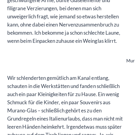
geschwungene Arme, bunte Glaselemente und
filigrane Verzierungen, bei denen man sich
unweigerlich fragt, wie jemand so etwas herstellen
kann, ohne dabei einen Nervenzusammenbruch zu
bekommen. Ich bekomme ja schon schlechte Laune,
wenn beim Einpacken zuhause ein Weinglas klirrt.
Mur
Wir schlenderten gemütlich am Kanal entlang,
schauten in die Werkstätten und fanden schließlich
auch ein paar Kleinigkeiten für zu Hause. Ein wenig
Schmuck für die Kinder, ein paar Souvenirs aus
Murano-Glas – schließlich gehört es zu den
Grundregeln eines Italienurlaubs, dass man nicht mit
leeren Händen heimkehrt. Irgendetwas muss später
zuhause auf dem Tisch liegen und sagen: „Ja, wir