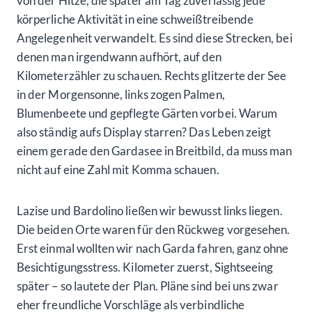
von der Hitze, die später am Tag zuverlässig jede
körperliche Aktivität in eine schweißtreibende
Angelegenheit verwandelt. Es sind diese Strecken, bei
denen man irgendwann aufhört, auf den
Kilometerzähler zu schauen. Rechts glitzerte der See
in der Morgensonne, links zogen Palmen,
Blumenbeete und gepflegte Gärten vorbei. Warum
also ständig aufs Display starren? Das Leben zeigt
einem gerade den Gardasee in Breitbild, da muss man
nicht auf eine Zahl mit Komma schauen.
Lazise und Bardolino ließen wir bewusst links liegen.
Die beiden Orte waren für den Rückweg vorgesehen.
Erst einmal wollten wir nach Garda fahren, ganz ohne
Besichtigungsstress. Kilometer zuerst, Sightseeing
später – so lautete der Plan. Pläne sind bei uns zwar
eher freundliche Vorschläge als verbindliche