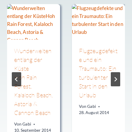
Wunderwelten
Flugzeugdefekt
entlang der
e und ein
Küste
Traumauto: Ein
Hoh Rain
turbulenter
Forest,
Start in den
Kalaloch Beach,
Urlaub
Astoria &
Von
Gabi
Cannon Beach
28. August 2014
Von
Gabi
10. September 2014