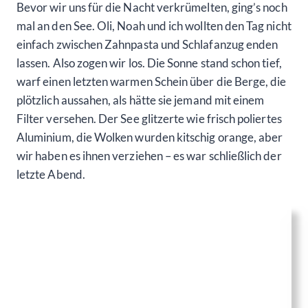
Bevor wir uns für die Nacht verkrümelten, ging’s noch
mal an den See. Oli, Noah und ich wollten den Tag nicht
einfach zwischen Zahnpasta und Schlafanzug enden
lassen. Also zogen wir los. Die Sonne stand schon tief,
warf einen letzten warmen Schein über die Berge, die
plötzlich aussahen, als hätte sie jemand mit einem
Filter versehen. Der See glitzerte wie frisch poliertes
Aluminium, die Wolken wurden kitschig orange, aber
wir haben es ihnen verziehen – es war schließlich der
letzte Abend.
Noah warf noch ein paar finale Steine, mit dem
Ehrgeiz eines Achtjährigen, der weiß, dass es heute
keine bessere Bühne mehr gibt. Ich machte Fotos – Oli