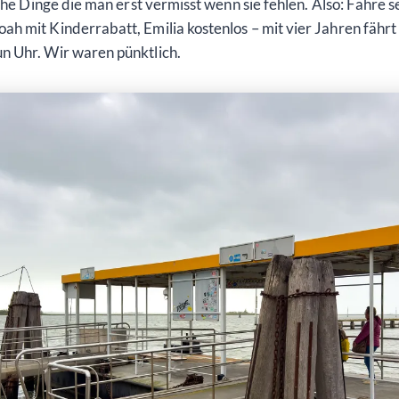
che Dinge die man erst vermisst wenn sie fehlen. Also: Fähre s
 mit Kinderrabatt, Emilia kostenlos – mit vier Jahren fährt m
n Uhr. Wir waren pünktlich.