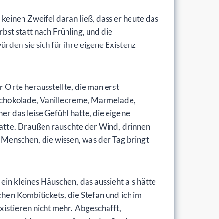
keinen Zweifel daran ließ, dass er heute das
st statt nach Frühling, und die
rden sie sich für ihre eigene Existenz
r Orte herausstellte, die man erst
: Schokolade, Vanillecreme, Marmelade,
er das leise Gefühl hatte, die eigene
 hatte. Draußen rauschte der Wind, drinnen
Menschen, die wissen, was der Tag bringt
in kleines Häuschen, das aussieht als hätte
chen Kombitickets, die Stefan und ich im
xistieren nicht mehr. Abgeschafft,