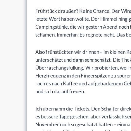
Frühstück draußen? Keine Chance. Der Wind f
letzte Wort haben wollte. Der Himmel hing g
Campingstühle, die wir gestern Abend noch ho
schämen. Immerhin: Es regnete nicht. Das ber
Also frühstückten wir drinnen – im kleinen R
unterschätzt und dann sehr schätzt. Die The
Überraschungsfüllung. Wir probierten, weil m
Herzfrequenz in den Fingerspitzen zu spüren 
roch es nach Kaffee und aufgebackenem Gebä
und sich darauf freuen.
Ich übernahm die Tickets. Den Schalter dire
es bessere Tage gesehen, aber verlässlich se
November noch so geschätzt hatten – einmal 