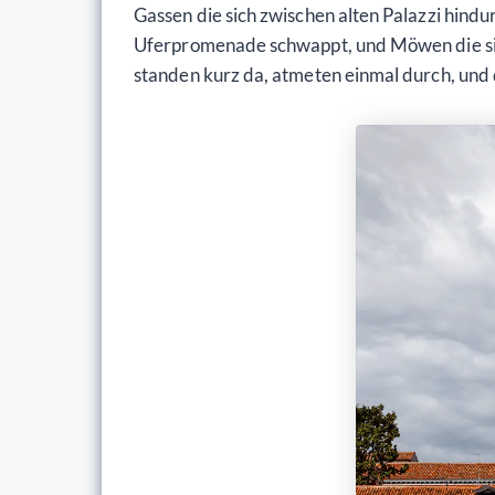
Gassen die sich zwischen alten Palazzi hind
Uferpromenade schwappt, und Möwen die sic
standen kurz da, atmeten einmal durch, und 