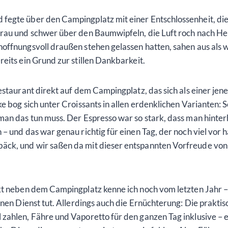
egte über den Campingplatz mit einer Entschlossenheit, die 
rau und schwer über den Baumwipfeln, die Luft roch nach Herb
ffnungsvoll draußen stehen gelassen hatten, sahen aus als wü
eits ein Grund zur stillen Dankbarkeit.
estaurant direkt auf dem Campingplatz, das sich als einer jene
ke bog sich unter Croissants in allen erdenklichen Varianten
an das tun muss. Der Espresso war so stark, dass man hinterh
– und das war genau richtig für einen Tag, der noch viel vor
ck, und wir saßen da mit dieser entspannten Vorfreude von 
kt neben dem Campingplatz kenne ich noch vom letzten Jahr – e
inen Dienst tut. Allerdings auch die Ernüchterung: Die praktis
zahlen, Fähre und Vaporetto für den ganzen Tag inklusive – e