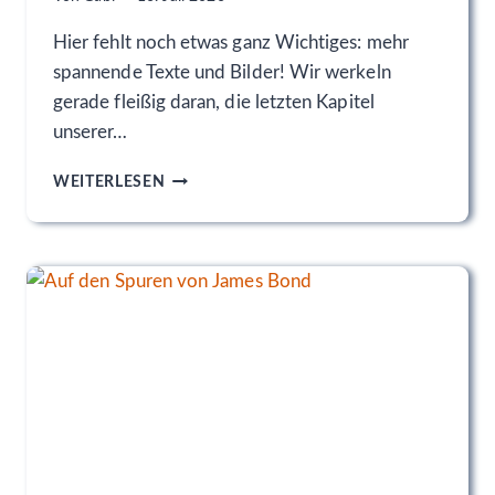
Hier fehlt noch etwas ganz Wichtiges: mehr
spannende Texte und Bilder! Wir werkeln
gerade fleißig daran, die letzten Kapitel
unserer…
L
WEITERLESEN
A
G
O
D
I
T
E
N
N
O
,
C
A