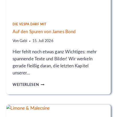
N
A
L
E
D
DIE VESPA DARF MIT
I
Auf den Spuren von James Bond
T
E
Von
Gabi
15. Juli 2026
N
N
Hier fehlt noch etwas ganz Wichtiges: mehr
O
spannende Texte und Bilder! Wir werkeln
&
gerade fleißig daran, die letzten Kapitel
A
R
unserer…
C
A
O
WEITERLESEN
U
F
D
E
N
S