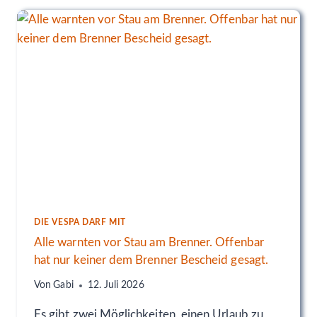
I
N
G
M
A
R
O
A
D
I
|
N
A
G
O
DIE VESPA DARF MIT
-
Alle warnten vor Stau am Brenner. Offenbar
T
hat nur keiner dem Brenner Bescheid gesagt.
O
R
Von
Gabi
12. Juli 2026
B
O
Es gibt zwei Möglichkeiten, einen Urlaub zu