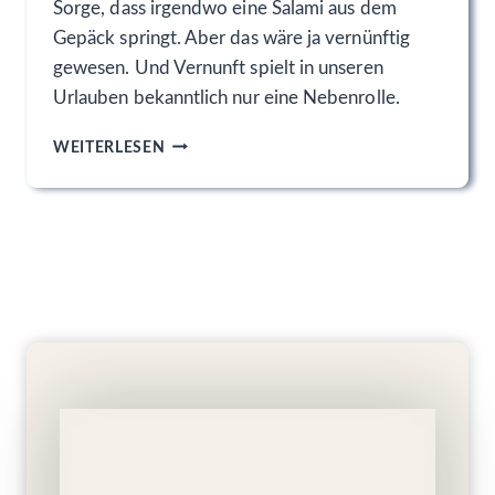
F
Sorge, dass irgendwo eine Salami aus dem
T
Gepäck springt. Aber das wäre ja vernünftig
K
gewesen. Und Vernunft spielt in unseren
A
M
Urlauben bekanntlich nur eine Nebenrolle.
P
F
N
WEITERLESEN
D
O
E
C
S
H
J
S
A
C
H
H
R
N
E
E
S
L
.
L
E
E
I
I
N
N
D
C
U
O