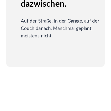
dazwischen.
Auf der Straße, in der Garage, auf der
Couch danach. Manchmal geplant,
Mein Job
Europa
Reiseausrüstung
meistens nicht.
Der Camper
Vom Schreibtisch zum
Stefans Garage
Geschichten
Kurz weg. Viel erlebt.
Manches rettet Reisen.
Ein Projekt. Nie fertig.
Führerstand.
Alles was Räder hat.
Zwischen den Reisen.