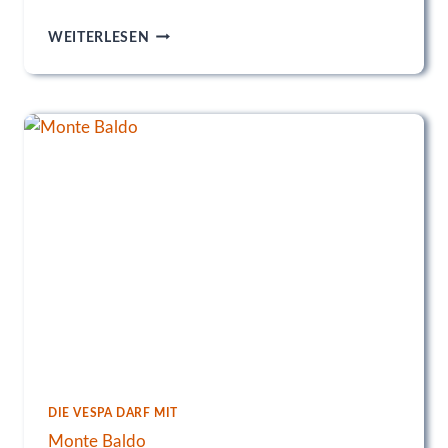
L
WEITERLESEN
I
M
O
N
E
&
M
A
L
E
C
S
I
N
E
DIE VESPA DARF MIT
Monte Baldo