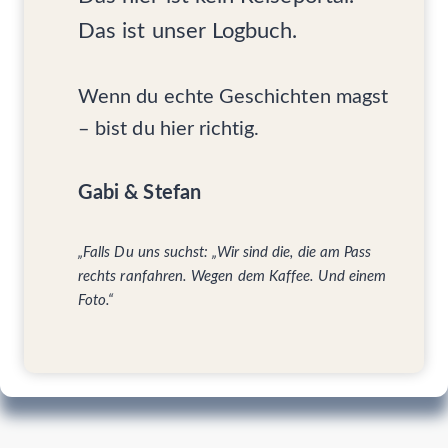
O
R
Das ist unser Logbuch.
N
E
I
Wenn du echte Geschichten magst
D
– bist du hier richtig.
E
R
B
Gabi & Stefan
L
A
S
„Falls Du uns suchst: „Wir sind die, die am Pass
S
T
rechts ranfahren. Wegen dem Kaffee. Und einem
W
Foto.“
Ä
R
E
.