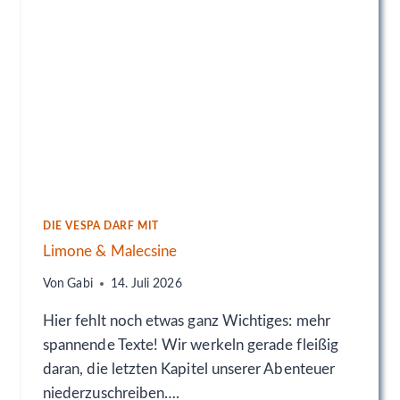
P
U
R
E
N
V
O
N
J
A
M
E
DIE VESPA DARF MIT
S
Limone & Malecsine
B
O
Von
Gabi
14. Juli 2026
N
D
Hier fehlt noch etwas ganz Wichtiges: mehr
spannende Texte! Wir werkeln gerade fleißig
daran, die letzten Kapitel unserer Abenteuer
niederzuschreiben….