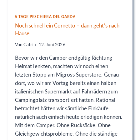
T
N
T
E
Y
R
5 TAGE PESCHIERA DEL GARDA
–
B
Noch schnell ein Cornetto – dann geht’s nach
D
E
Hause
E
S
R
C
Von
Gabi
12. Juni 2026
W
H
O
E
Bevor wir den Camper endgültig Richtung
H
I
Heimat lenkten, machten wir noch einen
L
D
letzten Stopp am Migross Superstore. Genau
H
G
Ä
E
dort, wo wir am Vortag bereits einen halben
R
S
italienischen Supermarkt auf Fahrrädern zum
T
A
Campingplatz transportiert hatten. Rational
E
G
S
T
betrachtet hätten wir sämtliche Einkäufe
T
.
natürlich auch einfach heute erledigen können.
E
Mit dem Camper. Ohne Rucksäcke. Ohne
D
Gleichgewichtsprobleme. Ohne die ständige
U