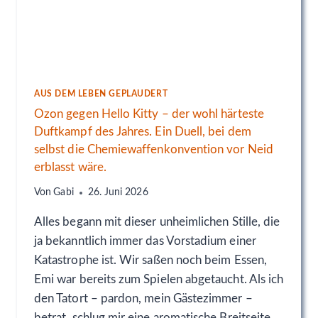
O
R
S
T
A
U
A
AUS DEM LEBEN GEPLAUDERT
M
Ozon gegen Hello Kitty – der wohl härteste
B
Duftkampf des Jahres. Ein Duell, bei dem
R
selbst die Chemiewaffenkonvention vor Neid
E
N
erblasst wäre.
N
Von
Gabi
26. Juni 2026
E
R
Alles begann mit dieser unheimlichen Stille, die
.
O
ja bekanntlich immer das Vorstadium einer
F
Katastrophe ist. Wir saßen noch beim Essen,
F
Emi war bereits zum Spielen abgetaucht. Als ich
E
den Tatort – pardon, mein Gästezimmer –
N
B
betrat, schlug mir eine aromatische Breitseite