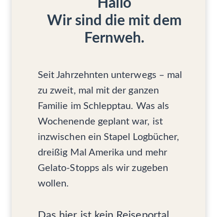
Hallo
E
H
M
A
Wir sind die mit dem
I
U
Fernweh.
E
S
W
E
A
F
Seit Jahrzehnten unterwegs – mal
F
E
zu zweit, mal mit der ganzen
N
Familie im Schlepptau. Was als
K
O
Wochenende geplant war, ist
N
inzwischen ein Stapel Logbücher,
V
E
dreißig Mal Amerika und mehr
N
Gelato-Stopps als wir zugeben
T
I
wollen.
O
N
V
Das hier ist kein Reiseportal.