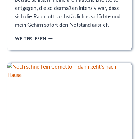
A
entgegen, die so dermaßen intensiv war, dass
R
sich die Raumluft buchstäblich rosa färbte und
H
A
mein Gehirn sofort den Notstand ausrief.
T
O
N
WEITERLESEN
Z
U
O
R
N
K
G
E
E
I
G
N
E
E
N
R
H
D
E
E
L
M
L
B
O
R
K
E
I
N