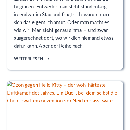
L
beginnen. Entweder man steht stundenlang
E
irgendwo im Stau und fragt sich, warum man
sich das eigentlich antut. Oder man macht es
wie wir: Man steht genau einmal – und zwar
ausgerechnet dort, wo wirklich niemand etwas
dafür kann. Aber der Reihe nach.
A
WEITERLESEN
L
L
E
W
A
R
N
T
E
N
V