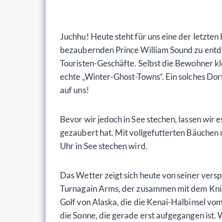
Juchhu! Heute steht für uns eine der letzten
bezaubernden Prince William Sound zu entde
Touristen-Geschäfte. Selbst die Bewohner kl
echte „Winter-Ghost-Towns“. Ein solches Do
auf uns!
Bevor wir jedoch in See stechen, lassen wir 
gezaubert hat. Mit vollgefutterten Bäuchen 
Uhr in See stechen wird.
Das Wetter zeigt sich heute von seiner verspi
Turnagain Arms, der zusammen mit dem Knik A
Golf von Alaska, die die Kenai-Halbinsel vo
die Sonne, die gerade erst aufgegangen ist. 