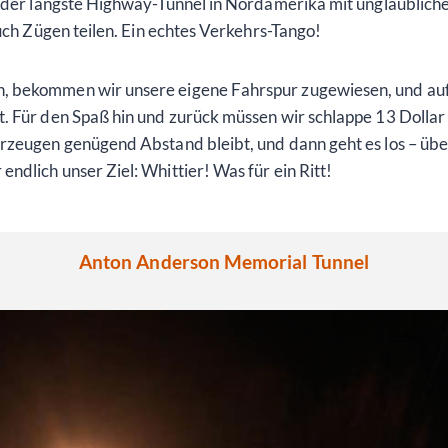
r der längste Highway-Tunnel in Nordamerika mit unglaubliche
auch Zügen teilen. Ein echtes Verkehrs-Tango!
 bekommen wir unsere eigene Fahrspur zugewiesen, und auf e
. Für den Spaß hin und zurück müssen wir schlappe 13 Dollar b
rzeugen genügend Abstand bleibt, und dann geht es los – übe
dlich unser Ziel: Whittier! Was für ein Ritt!
Anton Anderson Memorial Tunnel