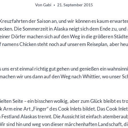
Von
Gabi
21. September 2015
 Kreuzfahrten der Saison an, und wir können es kaum erwarten
cken. Die Sommerzeit in Alaska neigt sich dem Ende zu, und
einer Dörfer machen sich auf den Weg in die größeren Städte
rf namens Chicken steht noch auf unserem Reiseplan, aber he
es uns erst einmal richtig gut gehen und genießen ein wahnsinn
machen wir uns dann auf den Weg nach Whittier, wo unser Schi
elten Seite – ein bisschen wolkig, aber zum Glück bleibt es t
rm eine Art „Finger“ des Cook Inlets bildet. Das Cook Inlet
m Festland Alaskas trennt. Die Aussicht ist einfach atember
Wir sind hin und weg von dieser märchenhaften Landschaft, die 