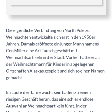
Nach einem wunderbaren Tag, der uns von Chicken
über den Tanana River bis nach North Pole geführt
hatte, war es Zeit, zurück nach Fairbanks zu kehren.
Der Himmel hatte sich mittlerweile in ein trübes Grau
gehüllt, und wir hatten genug Weihnachtskitsch für
dieses Mal eingekauft. Dennoch konnten wir nicht
anders, als uns von der einzigartigen Atmosphäre
dieses Ortes verzaubern zu lassen. North Pole hatte
uns mit seiner festlichen Stimmung und der Geschichte
rund um das Santa Claus House in seinen Bann
gezogen.
Unser Hotel in Fairbanks lag nur noch etwa 20 Meilen