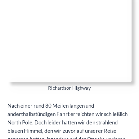
hier aus jedes Jahr auf seinem Rentierschlitten, um
Geschenke in die ganze Welt zu verteilen. Ein wirklich
beeindruckender Gedanke!
Die Gründung des Ortes geht auf das Jahr 1944
zurück, und der Name „North Pole“ sollte damals die
Hoffnung auf einen Spielzeughersteller in der Gegend
symbolisieren. Obwohl dieser Plan nie wirklich
Früchte trug, hat sich der Name „North Pole“ fest im
Stadtbewusstsein verankert.
Die Straßen in North Pole sind alles andere als
gewöhnlich. Sie tragen wohlklingende Namen wie
Santa Claus Lane, St. Nicolas Drive, Kris Kringle Drive
oder Snowman Lane – Straßennamen, die das
festliche Ambiente des Ortes perfekt widerspiegeln.