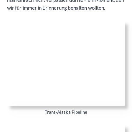
wir für immer in Erinnerung behalten wollten.
Nach einer rund 80 Meilen langen und
anderthalbstündigen Fahrt erreichten wir schließlich
North Pole. Doch leider hatten wir den strahlend
blauen Himmel, den wir zuvor auf unserer Reise
genossen hatten, irgendwo auf der Strecke verloren.
Anstelle des sonnigen Wetters empfing uns ein trübes,
graues Ambiente, als wir vor dem Santa Claus House
ankamen. Hier, so behauptet man, residiert der
Weihnachtsmann höchstpersönlich und startet von