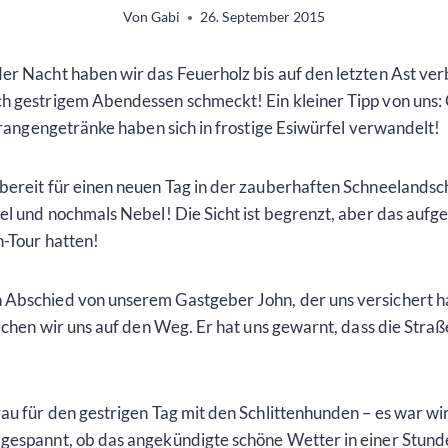
Von
Gabi
26. September 2015
er Nacht haben wir das Feuerholz bis auf den letzten Ast ve
h gestrigem Abendessen schmeckt! Ein kleiner Tipp von uns: 
 Orangengetränke haben sich in frostige Esiwürfel verwandelt!
bereit für einen neuen Tag in der zauberhaften Schneelandscha
el und nochmals Nebel! Die Sicht ist begrenzt, aber das aufg
n-Tour hatten!
 Abschied von unserem Gastgeber John, der uns versichert ha
 machen wir uns auf den Weg. Er hat uns gewarnt, dass die Str
au für den gestrigen Tag mit den Schlittenhunden – es war wirk
gespannt, ob das angekündigte schöne Wetter in einer Stunde 